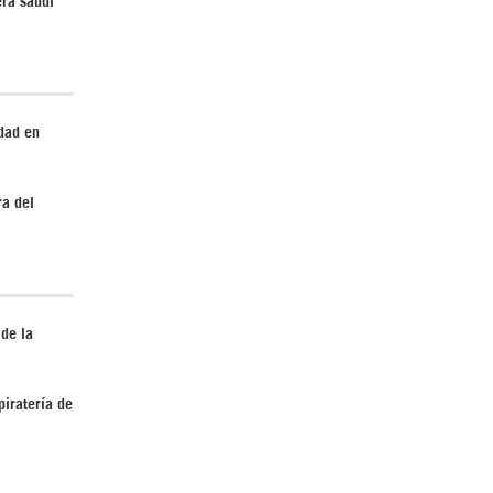
Irán pide “tolerancia cero” ante ataques
contra instalaciones nucleares | Detrás de
dad en
la Razón
ra del
 de la
“Cobarde crimen de guerra”: Irán denuncia
ataque de EEUU a su hospital infantil |
Detrás de la Razón
piratería de