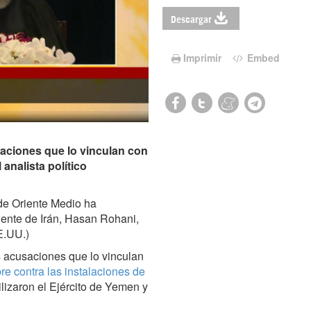
Descargar
Imprimir
Embed
saciones que lo vinculan con
 analista político
 de Oriente Medio ha
dente de Irán, Hasan Rohani,
E.UU.)
s acusaciones que lo vinculan
e contra las instalaciones de
ilizaron el Ejército de Yemen y