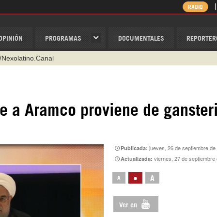
RADIO
OPINIÓN
PROGRAMAS
DOCUMENTALES
REPORTER
/Nexolatino.Canal
@nexo_latino
ino
ue a Aramco proviene de ganste
ispantv
1 79 29 404
v
jueves, 26 de septiembre de
Publicada:
viernes, 27 de septiembre
Actualizada:
•
A
A
Ver en