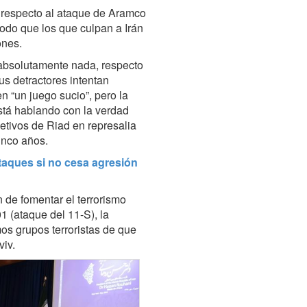
n respecto al ataque de Aramco
modo que los que culpan a Irán
ones.
 absolutamente nada, respecto
us detractores intentan
n “un juego sucio”, pero la
está hablando con la verdad
etivos de Riad en represalia
inco años.
taques si no cesa agresión
 de fomentar el terrorismo
1 (ataque del 11-S), la
s grupos terroristas de que
 Aviv.