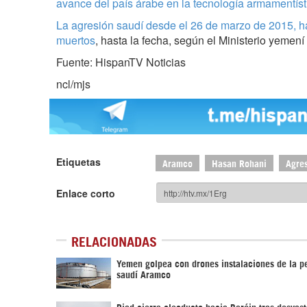
avance del país árabe en la tecnología armamentíst
La agresión saudí desde el 26 de marzo de 2015, h
muertos
, hasta la fecha, según el Ministerio yemení
Fuente: HispanTV Noticias
ncl/mjs
Etiquetas
Aramco
Hasan Rohani
Agre
Enlace corto
RELACIONADAS
Yemen golpea con drones instalaciones de la pe
saudí Aramco
Riad cierra oleoducto hacia Baréin tras desvas