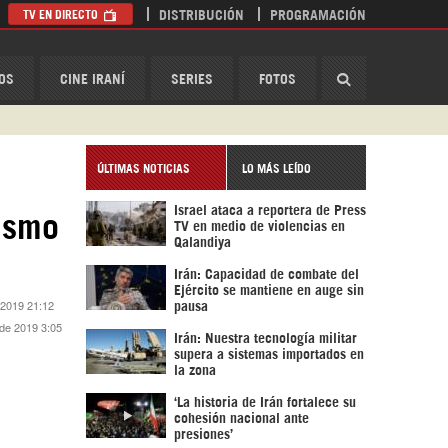
TV EN DIRECTO
DISTRIBUCIÓN
PROGRAMACIÓN
HispanTV
OS
CINE IRANÍ
SERIES
FOTOS
ÚLTIMAS NOTICIAS
LO MÁS LEÍDO
Israel ataca a reportera de Press
rismo
TV en medio de violencias en
Qalandiya
Irán: Capacidad de combate del
Ejército se mantiene en auge sin
 2019 21:12
pausa
 de 2019 3:05
Irán: Nuestra tecnología militar
supera a sistemas importados en
la zona
‘La historia de Irán fortalece su
cohesión nacional ante
presiones’