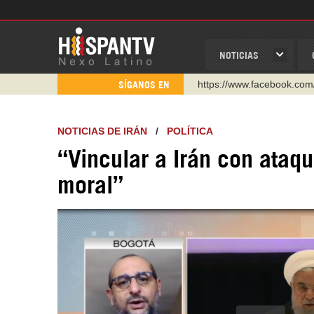
NOTICIAS
https://www.facebook.com
SÍGANOS EN
https://www.youtube.com/
http://twitter.com/nexo_lat
NOTICIAS DE IRÁN
/
POLÍTICA
https://t.me/hispantvcanal
“Vincular a Irán con ataq
https://urmedium.com/c/h
moral”
WhatsApp y Viber: +98 92
Instagram como: hispan_t