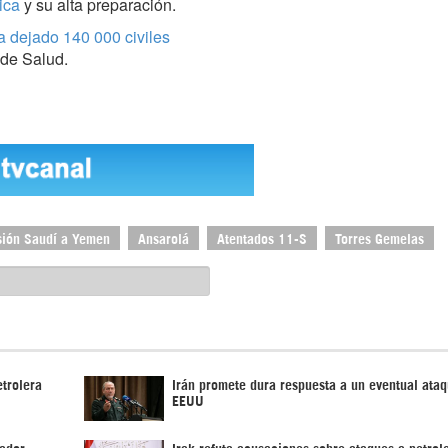
ica
y su alta preparación.
a dejado 140 000 civiles
 de Salud.
sión Saudí a Yemen
Ansarolá
Atentados 11-S
Torres Gemelas
trolera
Irán promete dura respuesta a un eventual ata
EEUU
tador
Irak refuta acusaciones sobre ataques a petrol