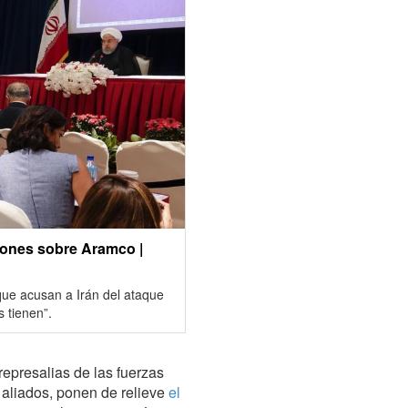
iones sobre Aramco |
que acusan a Irán del ataque
s tienen”.
 represalias de las fuerzas
 aliados, ponen de relieve
el