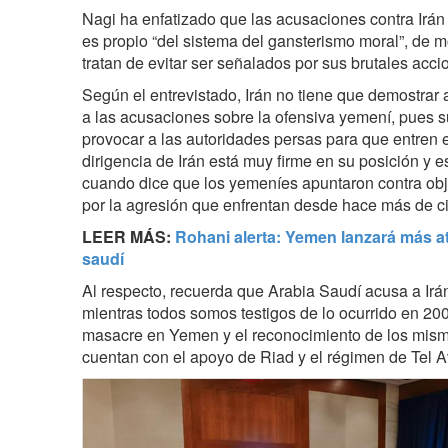
Nagi ha enfatizado que las acusaciones contra Irá
es propio “del sistema del gansterismo moral”, de 
tratan de evitar ser señalados por sus brutales acci
Según el entrevistado, Irán no tiene que demostrar
a las acusaciones sobre la ofensiva yemení, pues s
provocar a las autoridades persas para que entren e
dirigencia de Irán está muy firme en su posición y 
cuando dice que los yemeníes apuntaron contra obj
por la agresión que enfrentan desde hace más de c
LEER MÁS:
Rohani alerta: Yemen lanzará más a
saudí
Al respecto, recuerda que Arabia Saudí acusa a Irán
mientras todos somos testigos de lo ocurrido en 200
masacre en Yemen y el reconocimiento de los mismo
cuentan con el apoyo de Riad y el régimen de Tel