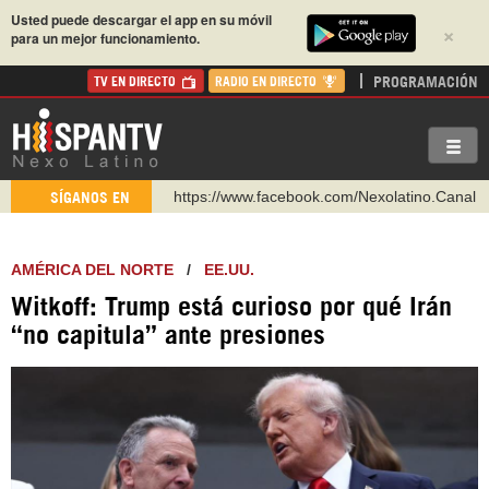
Usted puede descargar el app en su móvil
×
para un mejor funcionamiento.
PROGRAMACIÓN
TV EN DIRECTO
RADIO EN DIRECTO
https://www.facebook.com/Nexolatino.Canal
https://www.youtube.com/@nexo_latino
SÍGANOS EN
http://twitter.com/nexo_latino
https://t.me/hispantvcanal
AMÉRICA DEL NORTE
/
EE.UU.
https://urmedium.com/c/hispantv
Witkoff: Trump está curioso por qué Irán
WhatsApp y Viber: +98 921 79 29 404
“no capitula” ante presiones
Instagram como: hispan_tv