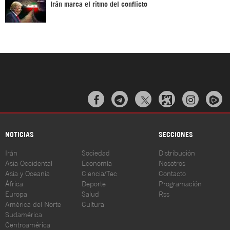
Irán marca el ritmo del conflicto



NOTICIAS
SECCIONES
Irán
Sociedad
Distribución
Asia Occidental
Economía
Nosotros
Asia y Oceanía
Ciencia/Tec
Contacto
África
Deporte
Programación
Europa
Salud
Rss
América del Norte
Cultura
Sudamérica
Centroamérica