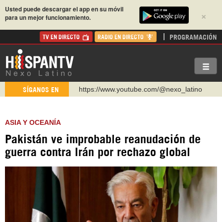
Usted puede descargar el app en su móvil
×
para un mejor funcionamiento.
PROGRAMACIÓN
TV EN DIRECTO
RADIO EN DIRECTO
https://www.youtube.com/@nexo_latino
SÍGANOS EN
http://twitter.com/nexo_latino
https://t.me/hispantvcanal
ASIA Y OCEANÍA
https://urmedium.com/c/hispantv
Pakistán ve improbable reanudación de
WhatsApp y Viber: +98 921 79 29 404
guerra contra Irán por rechazo global
Instagram como: hispan_tv
https://www.facebook.com/Nexolatino.Canal