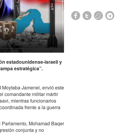
ión estadounidense-israelí y
ampa estratégica”.
ed Moytaba Jamenei, envió este
l comandante militar mártir
savi, mientras funcionarios
 coordinada frente a la guerra
del Parlamento, Mohamad Baqer
gresión conjunta y no