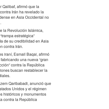
Qalibaf, afirmó que la
contra Irán ha revelado la
idense en Asia Occidental no
.
de la Revolución Islámica,
“trampa estratégica”
a de su credibilidad en Asia
n contra Irán.
es iraní, Esmail Baqai, afirmó
n fabricando una nueva “gran
ección” contra la República
iones buscan restablecer la
iales.
Kazem Qaribabadi, anunció que
stados Unidos y el régimen
ios históricos y monumentos
ta contra la República