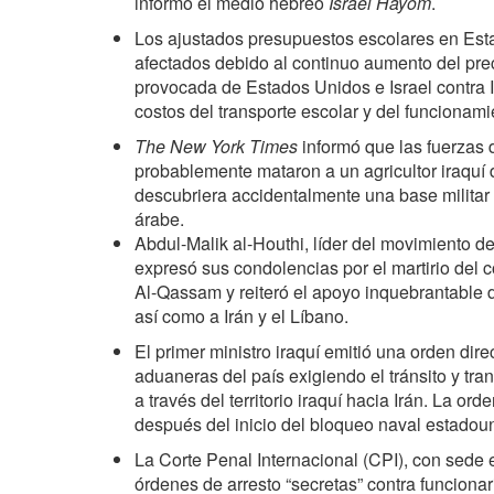
informó el medio hebreo
Israel Hayom
.
Los ajustados presupuestos escolares en Est
afectados debido al continuo aumento del preci
provocada de Estados Unidos e Israel contra I
costos del transporte escolar y del funcionam
The New York Times
informó que las fuerzas 
probablemente mataron a un agricultor iraquí
descubriera accidentalmente una base militar i
árabe.
Abdul-Malik al-Houthi, líder del movimiento d
expresó sus condolencias por el martirio del
Al-Qassam y reiteró el apoyo inquebrantable 
así como a Irán y el Líbano.
El primer ministro iraquí emitió una orden dire
aduaneras del país exigiendo el tránsito y tr
a través del territorio iraquí hacia Irán. La o
después del inicio del bloqueo naval estadoun
La Corte Penal Internacional (CPI), con sede 
órdenes de arresto “secretas” contra funcionari