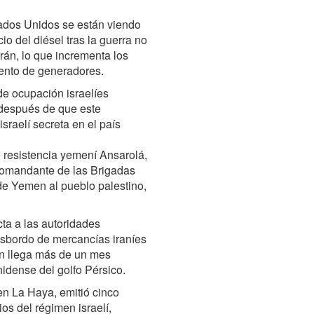
ados Unidos se están viendo
o del diésel tras la guerra no
rán, lo que incrementa los
iento de generadores.
de ocupación israelíes
 después de que este
sraelí secreta en el país
e resistencia yemení Ansarolá,
 comandante de las Brigadas
de Yemen al pueblo palestino,
cta a las autoridades
ansbordo de mercancías iraníes
rden llega más de un mes
idense del golfo Pérsico.
en La Haya, emitió cinco
os del régimen israelí,