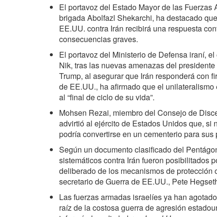
El portavoz del Estado Mayor de las Fuerzas 
brigada Abolfazl Shekarchi, ha destacado que
EE.UU. contra Irán recibirá una respuesta con
consecuencias graves.
El portavoz del Ministerio de Defensa iraní, e
Nik, tras las nuevas amenazas del president
Trump, al asegurar que Irán responderá con f
de EE.UU., ha afirmado que el unilateralismo
al “final de ciclo de su vida”.
Mohsen Rezai, miembro del Consejo de Discer
advirtió al ejército de Estados Unidos que, si
podría convertirse en un cementerio para sus 
Según un documento clasificado del Pentágon
sistemáticos contra Irán fueron posibilitados 
deliberado de los mecanismos de protección civ
secretario de Guerra de EE.UU., Pete Hegset
Las fuerzas armadas israelíes ya han agotad
raíz de la costosa guerra de agresión estadoun