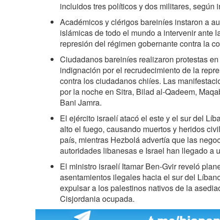
incluidos tres políticos y dos militares, según
Académicos y clérigos bareiníes instaron a a
islámicas de todo el mundo a intervenir ante la
represión del régimen gobernante contra la co
Ciudadanos bareiníes realizaron protestas en 
indignación por el recrudecimiento de la repre
contra los ciudadanos chiíes. Las manifestaci
por la noche en Sitra, Bilad al-Qadeem, Maq
Bani Jamra.
El ejército israelí atacó el este y el sur del Lí
alto el fuego, causando muertos y heridos civil
país, mientras Hezbolá advertía que las negoc
autoridades libanesas e Israel han llegado a un
El ministro israelí Itamar Ben-Gvir reveló plan
asentamientos ilegales hacia el sur del Líban
expulsar a los palestinos nativos de la asedi
Cisjordania ocupada.