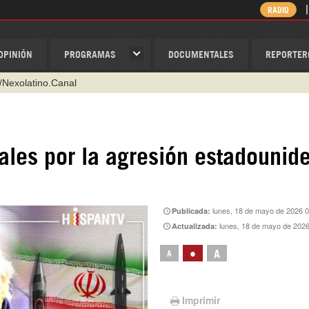
RADIO
OPINIÓN
PROGRAMAS
DOCUMENTALES
REPORTER
/Nexolatino.Canal
@nexo_latino
ino
ales por la agresión estadounid
ispantv
1 79 29 404
v
lunes, 18 de mayo de 2026 0
Publicada:
lunes, 18 de mayo de 2026
Actualizada:
•
A
A
Imprimir