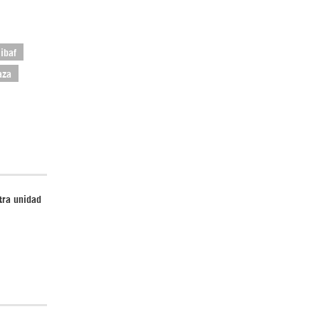
ibaf
aza
tra unidad