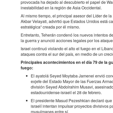
provocada ha dejado al descubierto el papel de W
inestabilidad en la región de Asia Occidental.
Al mismo tiempo, el principal asesor del Líder de la
Akbar Velayati, advirtió que Estados Unidos está 
estratégica” creada por él mismo.
Entretanto, Teherán condenó los nuevos intentos de 
la guerra y anunció acciones legales por los ataques 
Israel continuó violando el alto el fuego en el Líb
ataques contra el sur del país, en medio de un creci
Principales acontecimientos en el día 79 de la gue
fuego:
El ayatolá Seyed Moytaba Jamenei envió condo
exjefe del Estado Mayor de las Fuerzas Armad
división Seyed Abdolrahim Musavi, asesinad
estadounidense-israelí el 28 de febrero.
El presidente Masud Pezeshkian declaró que 
israelí intentan impulsar proyectos divisivos p
musulmanes entre sí.