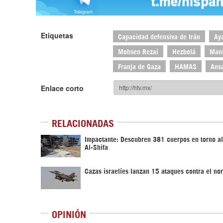
Etiquetas
Capacidad defensiva de Irán
Ay
Mohsen Rezai
Hezbolá
Mani
Franja de Gaza
HAMAS
Ans
Enlace corto
RELACIONADAS
Impactante: Descubren 381 cuerpos en torno al
Al-Shifa
Cazas israelíes lanzan 15 ataques contra el no
OPINIÓN