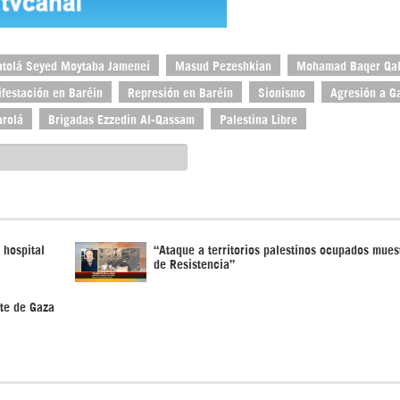
atolá Seyed Moytaba Jamenei
Masud Pezeshkian
Mohamad Baqer Qal
festación en Baréin
Represión en Baréin
Sionismo
Agresión a G
arolá
Brigadas Ezzedin Al-Qassam
Palestina Libre
 hospital
“Ataque a territorios palestinos ocupados mues
de Resistencia”
rte de Gaza