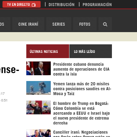
TV EN DIRECTO
DISTRIBUCIÓN
PROGRAMACIÓN
HispanTV
OS
CINE IRANÍ
SERIES
FOTOS
ÚLTIMAS NOTICIAS
LO MÁS LEÍDO
Presidente cubano denuncia
ense-
aumento de operaciones de CIA
contra la isla
Yemen lanza más de 20 misiles
contra posiciones saudíes en Al-
:17
Moca y Taiz
 0:51
El hombre de Trump en Bogotá:
Cómo Colombia se está
acercando a EEUU e Israel bajo
el nuevo presidente de extrema
derecha
Canciller iraní: Negociaciones
con Omán sobre Ormuz están en