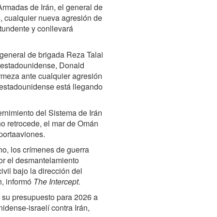
Armadas de Irán, el general de
, cualquier nueva agresión de
tundente y conllevará
l general de brigada Reza Talai
e estadounidense, Donald
irmeza ante cualquier agresión
 estadounidense está llegando
nimiento del Sistema de Irán
 no retrocede, el mar de Omán
portaaviones.
o, los crímenes de guerra
por el desmantelamiento
il bajo la dirección del
h, informó
The Intercept
.
o su presupuesto para 2026 a
idense-israelí contra Irán,