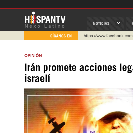
NOTICIAS
https://www.facebook.com
SÍGANOS EN
https://www.youtube.com/
http://twitter.com/nexo_lat
OPINIÓN
https://t.me/hispantvcanal
Irán promete acciones leg
https://urmedium.com/c/h
israelí
WhatsApp y Viber: +98 92
Instagram como: hispan_t