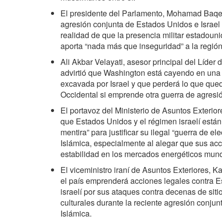
El presidente del Parlamento, Mohamad Baqer 
agresión conjunta de Estados Unidos e Israel 
realidad de que la presencia militar estadoun
aporta “nada más que inseguridad” a la región
Ali Akbar Velayati, asesor principal del Líder 
advirtió que Washington está cayendo en una 
excavada por Israel y que perderá lo que qued
Occidental si emprende otra guerra de agresió
El portavoz del Ministerio de Asuntos Exterior
que Estados Unidos y el régimen israelí está
mentira” para justificar su ilegal “guerra de el
Islámica, especialmente al alegar que sus acc
estabilidad en los mercados energéticos mund
El viceministro iraní de Asuntos Exteriores, 
el país emprenderá acciones legales contra E
israelí por sus ataques contra decenas de sit
culturales durante la reciente agresión conjun
Islámica.