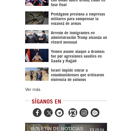
fase final
Pentágono presiona a empresas
militares para compensar la
escasez de armas
Arresto de inmigrantes en
administración Trump alcanza un
récord mensual
Yemen asume ataque a Aramco:
fue por agresiones saudíes en
Saada y Hajjah
Israel impide entrar a
estadounidenses que criticaron
violencia de colonos
Ver más
SÍGANOS EN



BOLETÍN DE NOTICIAS
26:04