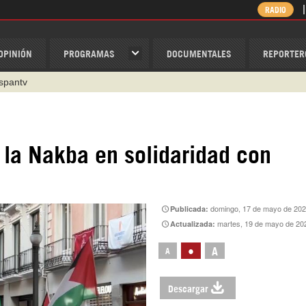
RADIO
OPINIÓN
PROGRAMAS
DOCUMENTALES
REPORTER
ispantv
1 79 29 404
v
/Nexolatino.Canal
 la Nakba en solidaridad con
@nexo_latino
ino
domingo, 17 de mayo de 202
Publicada:
martes, 19 de mayo de 20
Actualizada:
•
A
A
Descargar