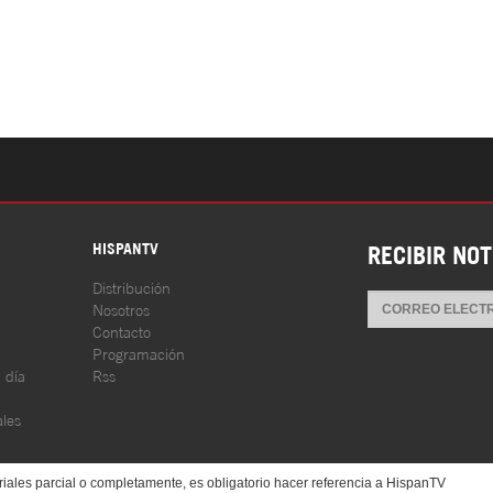
S
HISPANTV
RECIBIR NOT
Distribución
Nosotros
Contacto
Programación
l día
Rss
les
iales parcial o completamente, es obligatorio hacer referencia a HispanTV