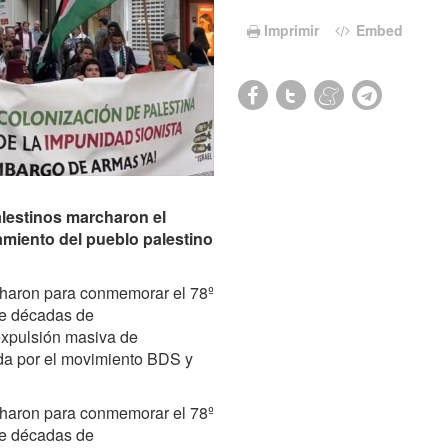
Imprimir
Embed
lestinos marcharon el
amiento del pueblo palestino
charon para conmemorar el 78º
de décadas de
expulsión masiva de
da por el movimiento BDS y
charon para conmemorar el 78º
de décadas de