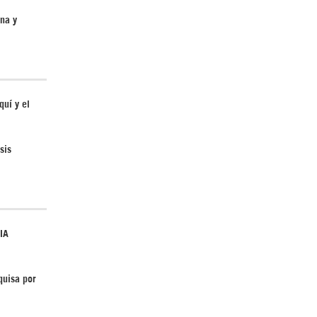
ina y
El Hombre eterno | Parte 2
quí y el
sis
CGRI de Irán asesta duros golpes a EEUU
con ataque simultáneo en Asia Occidental |
IA
Detrás de la Razón
quisa por