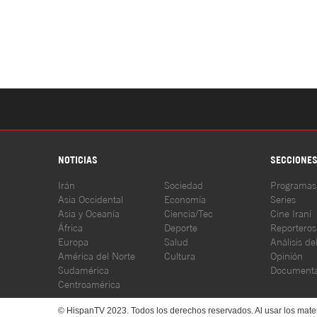
NOTICIAS
SECCIONE
Irán
Sociedad
Programas
Asia Occidental
Economía
Series
Asia y Oceanía
Ciencia/Tec
Cine Iraní
África
Deporte
Reporteros
Europa
Salud
Análisis de
América del Norte
Cultura
Opinión
Sudamérica
Documenta
Centroamérica
© HispanTV 2023. Todos los derechos reservados. Al usar los mater