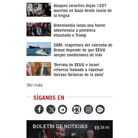
Ataques israelíes dejan 1257
muertos en Gaza desde inicio de
la tregua
Groenlandia lanza una fuerte
advertencia a petrolera
vinculada a Trump
CGRI: reapertura del estrecho de
Ormuz depende de que EEUU
acepte condiciones de Irán
‘Derrota de EEUU e Israel
refuerza llamado a expulsar
fuerzas foráneas de la zona’
Ver más
SÍGANOS EN



BOLETÍN DE NOTICIAS
28:40