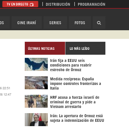
TV EN DIRECTO
DISTRIBUCIÓN
PROGRAMACIÓN
HispanTV
OS
CINE IRANÍ
SERIES
FOTOS
ÚLTIMAS NOTICIAS
LO MÁS LEÍDO
Irán fija a EEUU seis
condiciones para reabrir
estrecho de Ormuz
Medida recíproca: España
impone controles fronterizos a
6 22:51
Italia
26 12:47
HRF acusa a fuerza israelí de
criminal de guerra y pide a
Vietnam arrestarlo
Irán: La apertura de Ormuz está
sujeta a indemnización de EEUU