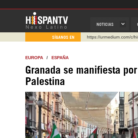
NOTICIAS
https://urmedium.com/c/h
SÍGANOS EN
WhatsApp y Viber: +98 92
Instagram como: hispan_t
EUROPA
/
ESPAÑA
https://www.facebook.com
Granada se manifiesta por
https://www.youtube.com/
Palestina
http://twitter.com/nexo_lat
https://t.me/hispantvcanal