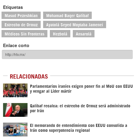
Etiquetas
Masud Pezeshkian
Mohamad Baqer Qalibaf
Estrecho de Ormuz
Ayatolá Seyed Moytaba Jamenei
Médicos Sin Fronteras
Hezbolá
Ansarolá
Enlace corto
RELACIONADAS
Parlamentarios iraníes exigen poner fin al MoU con EEUU
y vengar al Líder mártir
Qalibaf recalca: el estrecho de Ormuz será administrado
por Irán
El memorando de entendimiento con EEUU consolida a
Irán como superpotencia regional