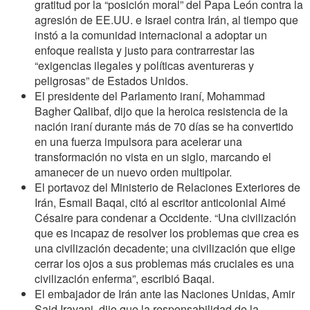
gratitud por la “posición moral” del Papa León contra la
agresión de EE.UU. e Israel contra Irán, al tiempo que
instó a la comunidad internacional a adoptar un
enfoque realista y justo para contrarrestar las
“exigencias ilegales y políticas aventureras y
peligrosas” de Estados Unidos.
El presidente del Parlamento iraní, Mohammad
Bagher Qalibaf, dijo que la heroica resistencia de la
nación iraní durante más de 70 días se ha convertido
en una fuerza impulsora para acelerar una
transformación no vista en un siglo, marcando el
amanecer de un nuevo orden multipolar.
El portavoz del Ministerio de Relaciones Exteriores de
Irán, Esmail Baqai, citó al escritor anticolonial Aimé
Césaire para condenar a Occidente. “Una civilización
que es incapaz de resolver los problemas que crea es
una civilización decadente; una civilización que elige
cerrar los ojos a sus problemas más cruciales es una
civilización enferma”, escribió Baqai.
El embajador de Irán ante las Naciones Unidas, Amir
Said Iravani, dijo que la responsabilidad de la