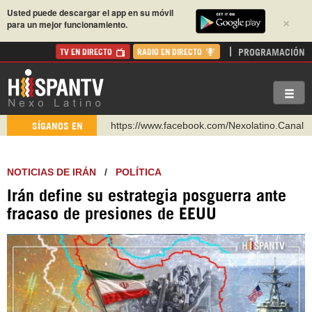
Usted puede descargar el app en su móvil
×
para un mejor funcionamiento.
PROGRAMACIÓN
TV EN DIRECTO
RADIO EN DIRECTO
https://www.facebook.com/Nexolatino.Canal
SÍGANOS EN
https://www.youtube.com/@nexo_latino
http://twitter.com/nexo_latino
https://t.me/hispantvcanal
NOTICIAS DE IRÁN
/
POLÍTICA
https://urmedium.com/c/hispantv
Irán define su estrategia posguerra ante
WhatsApp y Viber: +98 921 79 29 404
fracaso de presiones de EEUU
Instagram como: hispan_tv