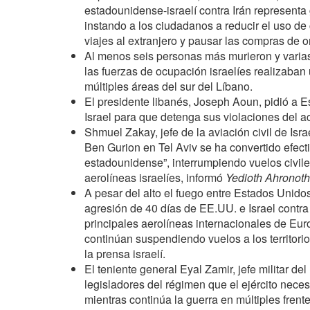
estadounidense-israelí contra Irán representa
instando a los ciudadanos a reducir el uso de 
viajes al extranjero y pausar las compras de o
Al menos seis personas más murieron y varias
las fuerzas de ocupación israelíes realizaban
múltiples áreas del sur del Líbano.
El presidente libanés, Joseph Aoun, pidió a 
Israel para que detenga sus violaciones del ac
Shmuel Zakay, jefe de la aviación civil de Isra
Ben Gurion en Tel Aviv se ha convertido efect
estadounidense”, interrumpiendo vuelos civil
aerolíneas israelíes, informó
Yedioth Ahronoth
A pesar del alto el fuego entre Estados Unidos
agresión de 40 días de EE.UU. e Israel contra 
principales aerolíneas internacionales de Eu
continúan suspendiendo vuelos a los territori
la prensa israelí.
El teniente general Eyal Zamir, jefe militar del 
legisladores del régimen que el ejército nece
mientras continúa la guerra en múltiples fren