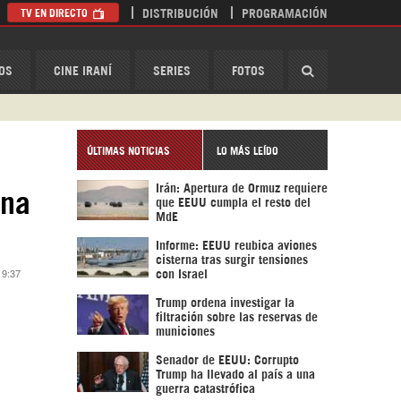
TV EN DIRECTO
DISTRIBUCIÓN
PROGRAMACIÓN
HispanTV
OS
CINE IRANÍ
SERIES
FOTOS
ÚLTIMAS NOTICIAS
LO MÁS LEÍDO
Irán: Apertura de Ormuz requiere
una
que EEUU cumpla el resto del
MdE
Informe: EEUU reubica aviones
cisterna tras surgir tensiones
 9:37
con Israel
Trump ordena investigar la
filtración sobre las reservas de
municiones
Senador de EEUU: Corrupto
Trump ha llevado al país a una
guerra catastrófica