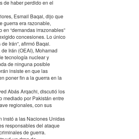
s de haber perdido en el
iores, Esmail Baqai, dijo que
te guerra era razonable,
do en “demandas irrazonables”
exigido concesiones. Lo único
de Irán”, afirmó Baqai.
a de Irán (OEAI), Mohamad
de tecnología nuclear y
nda de ninguna posible
án insiste en que las
 poner fin a la guerra en la
yed Abás Arqachi, discutió los
o mediado por Pakistán entre
lave regionales, con sus
 instó a las Naciones Unidas
es responsables del ataque
riminales de guerra.