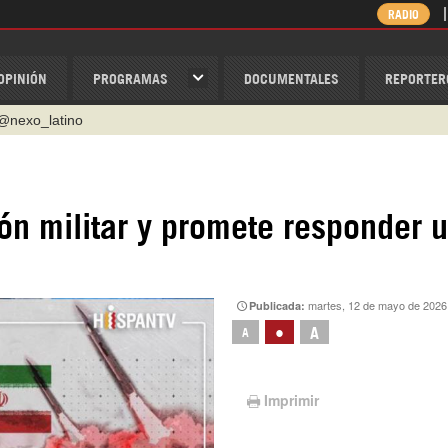
RADIO
OPINIÓN
PROGRAMAS
DOCUMENTALES
REPORTER
@nexo_latino
ino
ispantv
ión militar y promete responder 
1 79 29 404
v
/Nexolatino.Canal
martes, 12 de mayo de 2026
Publicada:
•
A
A
Imprimir