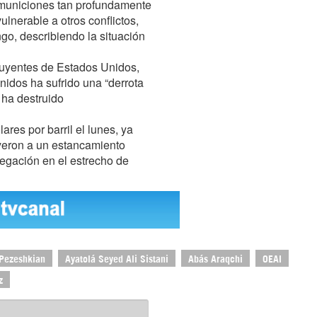
 municiones tan profundamente
ulnerable a otros conflictos,
go, describiendo la situación
uyentes de Estados Unidos,
idos ha sufrido una “derrota
e ha destruido
ares por barril el lunes, ya
yeron a un estancamiento
vegación en el estrecho de
Pezeshkian
Ayatolá Seyed Ali Sistani
Abás Araqchi
OEAI
z