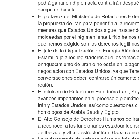
podrá ganar en diplomacia contra Irán despué
campo de batalla.
El portavoz del Ministerio de Relaciones Exter
la propuesta de Irán para poner fin a la recien
mientras que Estados Unidos sigue insistien
moldeadas por el régimen israelí. “No hemos 
que hemos exigido son los derechos legítimos 
El jefe de la Organización de Energía Atómic
Eslami, dijo a los legisladores que los temas 
enriquecimiento de uranio no están en la age
negociación con Estados Unidos, ya que Teher
conversaciones deben centrarse únicamente en
región.
El ministro de Relaciones Exteriores iraní, Se
avances importantes en el proceso diplomátic
Irán y Estados Unidos, así como cuestiones c
homólogos de Arabia Saudí y Egipto.
El Alto Consejo de Derechos Humanos de Irán
a reconocer a los funcionarios estadounidens
deliberado y vil al destructor iraní
Dena
como c