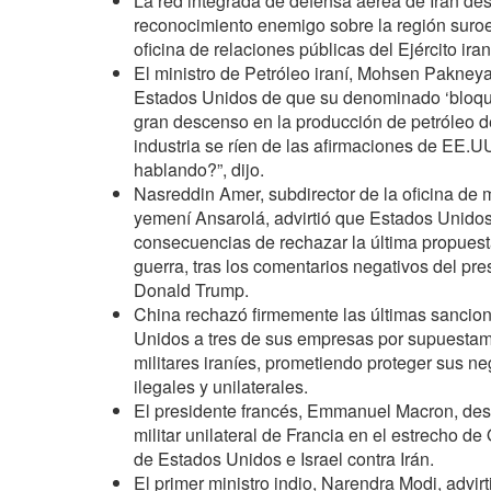
La red integrada de defensa aérea de Irán de
reconocimiento enemigo sobre la región suroes
oficina de relaciones públicas del Ejército iran
El ministro de Petróleo iraní, Mohsen Pakneya
Estados Unidos de que su denominado ‘bloqu
gran descenso en la producción de petróleo de
industria se ríen de las afirmaciones de EE.
hablando?”, dijo.
Nasreddin Amer, subdirector de la oficina de
yemení Ansarolá, advirtió que Estados Unido
consecuencias de rechazar la última propuesta
guerra, tras los comentarios negativos del pr
Donald Trump.
China rechazó firmemente las últimas sancio
Unidos a tres de sus empresas por supuestame
militares iraníes, prometiendo proteger sus ne
ilegales y unilaterales.
El presidente francés, Emmanuel Macron, des
militar unilateral de Francia en el estrecho d
de Estados Unidos e Israel contra Irán.
El primer ministro indio, Narendra Modi, advir