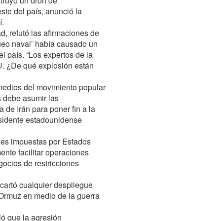
struyó un dron de
te del país, anunció la
í.
d, refutó las afirmaciones de
eo naval’ había causado un
l país. “Los expertos de la
UU. ¿De qué explosión están
 medios del movimiento popular
s debe asumir las
 de Irán para poner fin a la
esidente estadounidense
nes impuestas por Estados
nte facilitar operaciones
gocios de restricciones
cartó cualquier despliegue
e Ormuz en medio de la guerra
tió que la agresión