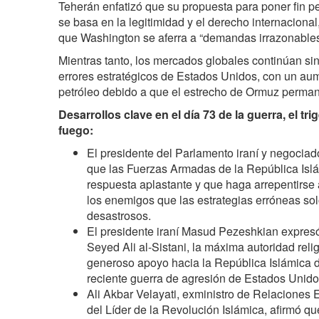
Teherán enfatizó que su propuesta para poner fin 
se basa en la legitimidad y el derecho internaciona
que Washington se aferra a “demandas irrazonables
Mientras tanto, los mercados globales continúan sin
errores estratégicos de Estados Unidos, con un aum
petróleo debido a que el estrecho de Ormuz perman
Desarrollos clave en el día 73 de la guerra, el tri
fuego:
El presidente del Parlamento iraní y negociado
que las Fuerzas Armadas de la República Islá
respuesta aplastante y que haga arrepentirse 
los enemigos que las estrategias erróneas sol
desastrosos.
El presidente iraní Masud Pezeshkian expresó
Seyed Ali al-Sistani, la máxima autoridad relig
generoso apoyo hacia la República Islámica de
reciente guerra de agresión de Estados Unidos
Ali Akbar Velayati, exministro de Relaciones E
del Líder de la Revolución Islámica, afirmó 