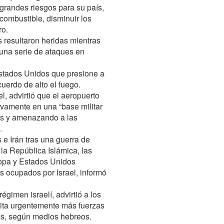
 grandes riesgos para su país,
combustible, disminuir los
ro.
 resultaron heridas mientras
 una serie de ataques en
Estados Unidos que presione a
uerdo de alto el fuego.
el, advirtió que el aeropuerto
ivamente en una “base militar
es y amenazando a las
.
 e Irán tras una guerra de
la República Islámica, las
ropa y Estados Unidos
os ocupados por Israel, informó
régimen israelí, advirtió a los
sita urgentemente más fuerzas
tes, según medios hebreos.