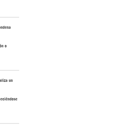
ondena
ón o
aliza un
aleciéndose