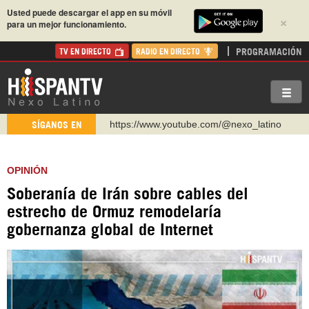
Usted puede descargar el app en su móvil
×
para un mejor funcionamiento.
PROGRAMACIÓN
TV EN DIRECTO
RADIO EN DIRECTO
http://twitter.com/nexo_latino
SÍGANOS EN
https://t.me/hispantvcanal
https://urmedium.com/c/hispantv
OPINIÓN
WhatsApp y Viber: +98 921 79 29 404
Soberanía de Irán sobre cables del
Instagram como: hispan_tv
estrecho de Ormuz remodelaría
https://www.facebook.com/Nexolatino.Canal
gobernanza global de Internet
https://www.youtube.com/@nexo_latino