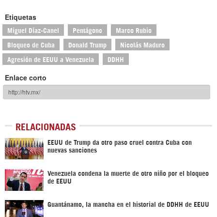
Etiquetas
Miguel Díaz-Canel
Pentágono
Marco Rubio
Bloqueo de Cuba
Donald Trump
Nicolás Maduro
Agresión de EEUU a Venezuela
DDHH
Enlace corto
RELACIONADAS
EEUU de Trump da otro paso cruel contra Cuba con
nuevas sanciones
Venezuela condena la muerte de otro niño por el bloqueo
de EEUU
Guantánamo, la mancha en el historial de DDHH de EEUU