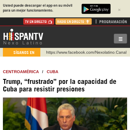
Usted puede descargar el app en su móvil
×
para un mejor funcionamiento.
PROGRAMACIÓN
TV EN DIRECTO
RADIO EN DIRECTO
https://www.facebook.com/Nexolatino.Canal
SÍGANOS EN
https://www.youtube.com/@nexo_latino
http://twitter.com/nexo_latino
CENTROAMÉRICA
/
CUBA
https://t.me/hispantvcanal
Trump, “frustrado” por la capacidad de
https://urmedium.com/c/hispantv
Cuba para resistir presiones
WhatsApp y Viber: +98 921 79 29 404
Instagram como: hispan_tv