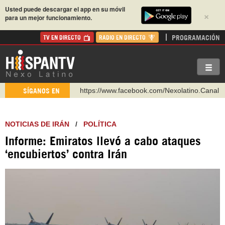
Usted puede descargar el app en su móvil
×
para un mejor funcionamiento.
PROGRAMACIÓN
TV EN DIRECTO
RADIO EN DIRECTO
https://www.facebook.com/Nexolatino.Canal
SÍGANOS EN
https://www.youtube.com/@nexo_latino
http://twitter.com/nexo_latino
NOTICIAS DE IRÁN
/
POLÍTICA
https://t.me/hispantvcanal
Informe: Emiratos llevó a cabo ataques
https://urmedium.com/c/hispantv
‘encubiertos’ contra Irán
WhatsApp y Viber: +98 921 79 29 404
Instagram como: hispan_tv