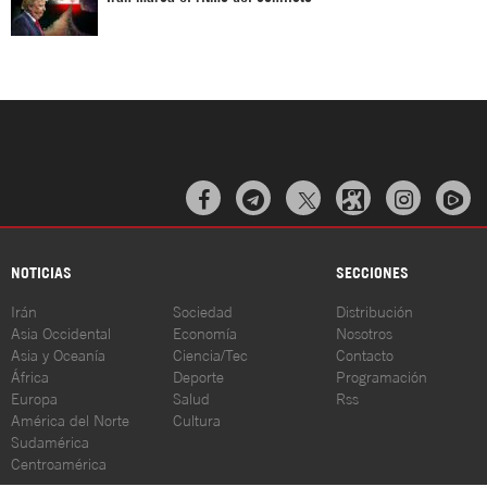



NOTICIAS
SECCIONES
Irán
Sociedad
Distribución
Asia Occidental
Economía
Nosotros
Asia y Oceanía
Ciencia/Tec
Contacto
África
Deporte
Programación
Europa
Salud
Rss
América del Norte
Cultura
Sudamérica
Centroamérica