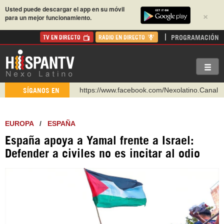
Usted puede descargar el app en su móvil
×
para un mejor funcionamiento.
PROGRAMACIÓN
TV EN DIRECTO
RADIO EN DIRECTO
https://www.facebook.com/Nexolatino.Canal
SÍGANOS EN
https://www.youtube.com/@nexo_latino
http://twitter.com/nexo_latino
EUROPA
/
ESPAÑA
https://t.me/hispantvcanal
España apoya a Yamal frente a Israel:
https://urmedium.com/c/hispantv
Defender a civiles no es incitar al odio
WhatsApp y Viber: +98 921 79 29 404
Instagram como: hispan_tv