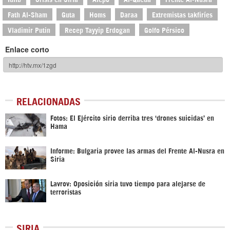
Fath Al-Sham
Guta
Homs
Daraa
Extremistas takfiríes
Vladimir Putin
Recep Tayyip Erdogan
Golfo Pérsico
Enlace corto
RELACIONADAS
Fotos: El Ejército sirio derriba tres ‘drones suicidas’ en
Hama
Informe: Bulgaria provee las armas del Frente Al-Nusra en
Siria
Lavrov: Oposición siria tuvo tiempo para alejarse de
terroristas
SIRIA