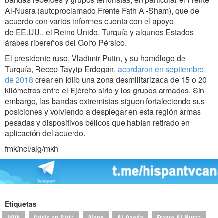
Al-Nusra (autoproclamado Frente Fath Al-Sham), que de
acuerdo con varios informes cuenta con el apoyo
de EE.UU., el Reino Unido, Turquía y algunos Estados
árabes ribereños del Golfo Pérsico.
El presidente ruso, Vladimir Putin, y su homólogo de
Turquía, Recep Tayyip Erdogan,
acordaron en septiembre
de 2018
crear en Idlib una zona desmilitarizada de 15 o 20
kilómetros entre el Ejército sirio y los grupos armados. Sin
embargo, las bandas extremistas siguen fortaleciendo sus
posiciones y volviendo a desplegar en esta región armas
pesadas y dispositivos bélicos que habían retirado en
aplicación del acuerdo.
fmk/ncl/alg/mkh
Etiquetas
Idlib
Crisis en Siria
Alepo
Al-Qaeda
Frente Al-Nusra