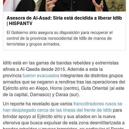
Asesora de Al-Asad: Siria está decidida a liberar Idlib
| HISPANTV
El Gobierno sirio asegura su disposición para recuperar el
control de la provincia noroccidental de Idlib de manos de
terroristas y grupos armados.
Idlib está en las garras de bandas rebeldes y extremistas
afines a Al-Qaeda desde 2015. Además a esta la
provincia
fueron evacuados
integrantes de distintos grupos
armados que se negaron a rendirse tras las operaciones del
Ejército sirio en Alepo, Homs (centro), Guta Oriental (al este
de la capital, Damasco) y Daraa (sur).
Un reporte ha revelado que varios
francotiradores rusos se
han desplegado cerca de las líneas del frente de Idlib
para
brindar apoyo al Ejército sirio y sus aliados en la nueva
ofensiva que busca expulsar de esta zona desmilitarizada a
bandas rebeldes y grupos terroristas, en particular el Frente