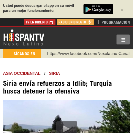
Usted puede descargar el app en su móvil
×
para un mejor funcionamiento.
PROGRAMACIÓN
TV EN DIRECTO
RADIO EN DIRECTO
https://www.youtube.com/@nexo_latino
SÍGANOS EN
http://twitter.com/nexo_latino
https://t.me/hispantvcanal
ASIA OCCIDENTAL
/
SIRIA
https://urmedium.com/c/hispantv
Siria envía refuerzos a Idlib; Turquía
WhatsApp y Viber: +98 921 79 29 404
busca detener la ofensiva
Instagram como: hispan_tv
https://www.facebook.com/Nexolatino.Canal