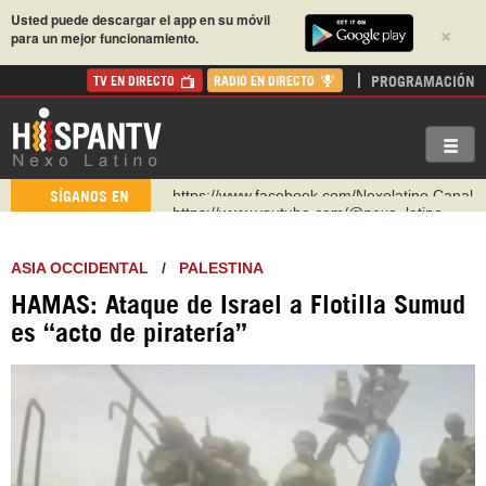
Usted puede descargar el app en su móvil
×
para un mejor funcionamiento.
PROGRAMACIÓN
TV EN DIRECTO
RADIO EN DIRECTO
https://www.youtube.com/@nexo_latino
SÍGANOS EN
http://twitter.com/nexo_latino
https://t.me/hispantvcanal
ASIA OCCIDENTAL
/
PALESTINA
https://urmedium.com/c/hispantv
HAMAS: Ataque de Israel a Flotilla Sumud
WhatsApp y Viber: +98 921 79 29 404
es “acto de piratería”
Instagram como: hispan_tv
https://www.facebook.com/Nexolatino.Canal