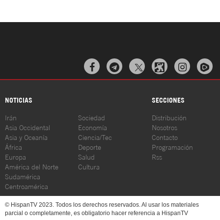



NOTICIAS
SECCIONES
Irán
Sociedad
Distribución
Asia Occidental
Economía
Nosotros
Asia y Oceanía
Ciencia/Tec
Contacto
África
Deporte
Programación
Europa
Salud
Rss
América del Norte
Cultura
Sudamérica
Centroamérica
© HispanTV 2023. Todos los derechos reservados. Al usar los materiales
parcial o completamente, es obligatorio hacer referencia a HispanTV