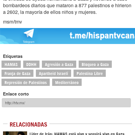
bombardeos diarios que mataron a 877 palestinos e hirieron
a 2602, la mayoría de ellos niños y mujeres.
msm/tmv
Etiquetas
HAMAS
DDHH
Agresión a Gaza
Bloqueo a Gaza
Franja de Gaza
Apartheid Israelí
Palestina Libre
Represión de Palestinos
Mediterráneo
Enlace corto
RELACIONADAS
Líder de Irán: HAMAS está vivo y seguirá vivo en Gaza