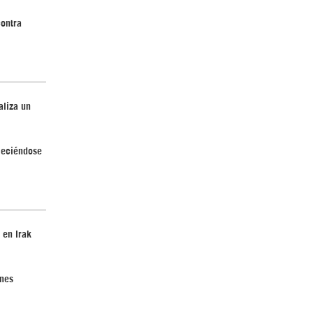
contra
¿Cómo será el Golfo Pérsico sin EEUU?
aliza un
aleciéndose
Irán pide “tolerancia cero” ante ataques
contra instalaciones nucleares | Detrás de
la Razón
 en Irak
ones