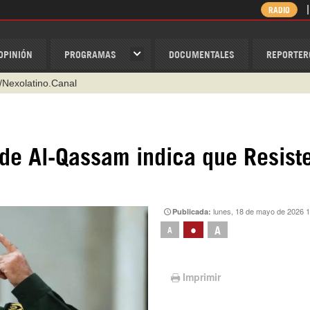
RADIO
OPINIÓN
PROGRAMAS
DOCUMENTALES
REPORTER
/Nexolatino.Canal
@nexo_latino
ino
 de Al-Qassam indica que Resist
ispantv
1 79 29 404
v
lunes, 18 de mayo de 2026 1
Publicada:
•
A
A
Imprimir