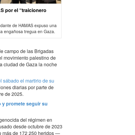
 por el “traicionero
mandante de HAMAS expuso una
 la engañosa tregua en Gaza.
de campo de las Brigadas
el movimiento palestino de
la ciudad de Gaza la noche
l sábado el martirio de su
iones diarias por parte de
bre de 2025.
 y promete seguir su
 genocida del régimen en
ausado desde octubre de 2023
do más de 172 250 heridos —