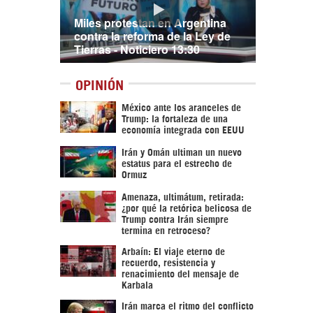
Miles protestan en Argentina
contra la reforma de la Ley de
Tierras - Noticiero 13:30
OPINIÓN
México ante los aranceles de
Trump: la fortaleza de una
economía integrada con EEUU
Irán y Omán ultiman un nuevo
estatus para el estrecho de
Ormuz
Amenaza, ultimátum, retirada:
¿por qué la retórica belicosa de
Trump contra Irán siempre
termina en retroceso?
Arbaín: El viaje eterno de
recuerdo, resistencia y
renacimiento del mensaje de
Karbala
Irán marca el ritmo del conflicto