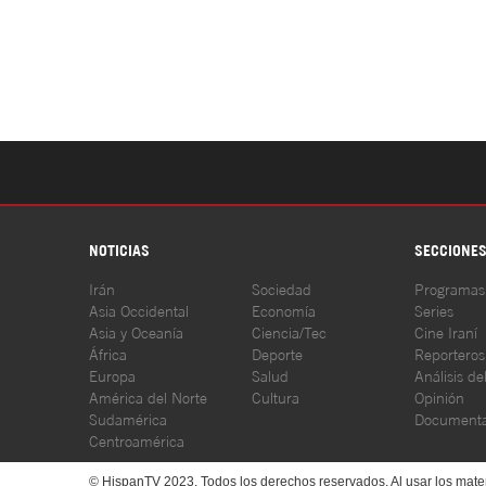
NOTICIAS
SECCIONE
Irán
Sociedad
Programas
Asia Occidental
Economía
Series
Asia y Oceanía
Ciencia/Tec
Cine Iraní
África
Deporte
Reporteros
Europa
Salud
Análisis de
América del Norte
Cultura
Opinión
Sudamérica
Documenta
Centroamérica
© HispanTV 2023. Todos los derechos reservados. Al usar los mater