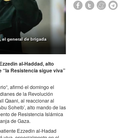
 el general de brigada
Ezzedin al-Haddad, alto
“la Resistencia sigue viva”
rio”, afirmó el domingo el
dianes de la Revolución
il Qaani, al reaccionar al
bu Soheib’, alto mando de las
iento de Resistencia Islámica
ranja de Gaza.
batiente Ezzedin al-Hadad
á viva, especialmente en el