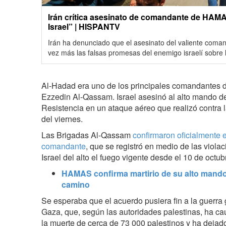
Irán crítica asesinato de comandante de HAMAS
Israel” | HISPANTV
Irán ha denunciado que el asesinato del valiente co
vez más las falsas promesas del enemigo israelí sobre
Al-Hadad era uno de los principales comandantes 
Ezzedin Al‑Qassam. Israel asesinó al alto mando d
Resistencia en un ataque aéreo que realizó contra 
del viernes.
Las Brigadas Al-Qassam
confirmaron oficialmente e
comandante
, que se registró en medio de las violac
Israel del alto el fuego vigente desde el 10 de octu
HAMAS confirma martirio de su alto mando
camino
Se esperaba que el acuerdo pusiera fin a la guerra
Gaza, que, según las autoridades palestinas, ha c
la muerte de cerca de 73 000 palestinos y ha deja