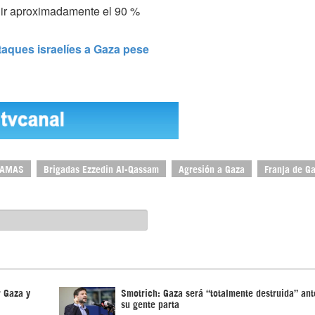
uir aproximadamente el 90 %
aques israelíes a Gaza pese
AMAS
Brigadas Ezzedin Al-Qassam
Agresión a Gaza
Franja de G
r Gaza y
Smotrich: Gaza será “totalmente destruida” ant
su gente parta