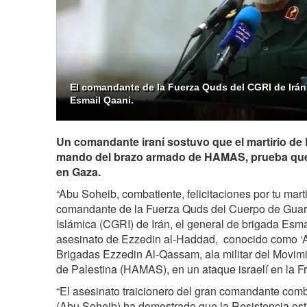
El comandante de la Fuerza Quds del CGRI de Irán,
Esmail Qaani.
Un comandante iraní sostuvo que el martirio de 
mando del brazo armado de HAMAS, prueba que 
en Gaza.
“Abu Soheib, combatiente, felicitaciones por tu marti
comandante de la Fuerza Quds del Cuerpo de Guar
Islámica (CGRI) de Irán, el general de brigada Esma
asesinato de Ezzedin al-Haddad, conocido como ‘A
Brigadas Ezzedin Al‑Qassam, ala militar del Movim
de Palestina (HAMAS), en un ataque israelí en la F
“El asesinato traicionero del gran comandante com
(Abu Soheib) ha demostrado que la Resistencia est