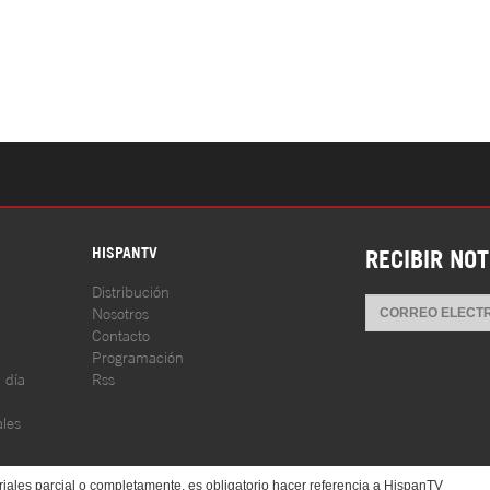
S
HISPANTV
RECIBIR NOT
Distribución
Nosotros
Contacto
Programación
l día
Rss
les
iales parcial o completamente, es obligatorio hacer referencia a HispanTV