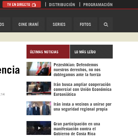
TV EN DIRECTO
DISTRIBUCIÓN
PROGRAMACIÓN
HispanTV
OS
CINE IRANÍ
SERIES
FOTOS
ÚLTIMAS NOTICIAS
LO MÁS LEÍDO
Pezeshkian: Defendemos
encia
nuestros derechos, no nos
doblegamos ante la fuerza
Irán busca ampliar cooperación
comercial con Unión Económica
:14
Euroasiática
Irán insta a vecinos a unirse por
una seguridad regional propia
Gran participación en una
manifestación contra el
Gobierno de Costa Rica