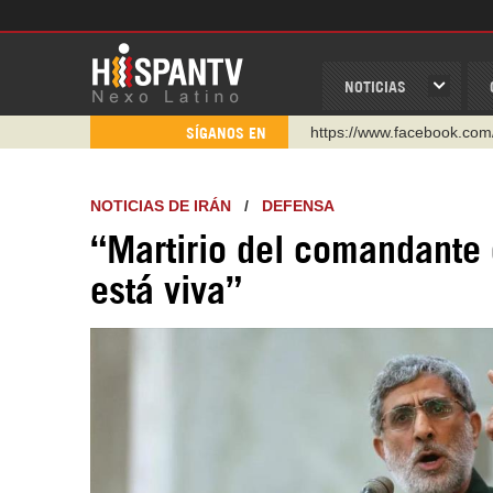
NOTICIAS
https://www.facebook.com
SÍGANOS EN
https://www.youtube.com/
http://twitter.com/nexo_lat
NOTICIAS DE IRÁN
/
DEFENSA
https://t.me/hispantvcanal
“Martirio del comandante
https://urmedium.com/c/h
está viva”
WhatsApp y Viber: +98 92
Instagram como: hispan_t