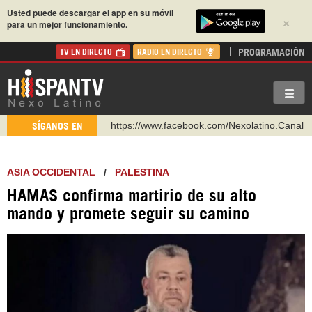
Usted puede descargar el app en su móvil
×
para un mejor funcionamiento.
PROGRAMACIÓN
TV EN DIRECTO
RADIO EN DIRECTO
https://www.facebook.com/Nexolatino.Canal
SÍGANOS EN
https://www.youtube.com/@nexo_latino
http://twitter.com/nexo_latino
ASIA OCCIDENTAL
/
PALESTINA
https://t.me/hispantvcanal
HAMAS confirma martirio de su alto
https://urmedium.com/c/hispantv
mando y promete seguir su camino
WhatsApp y Viber: +98 921 79 29 404
Instagram como: hispan_tv