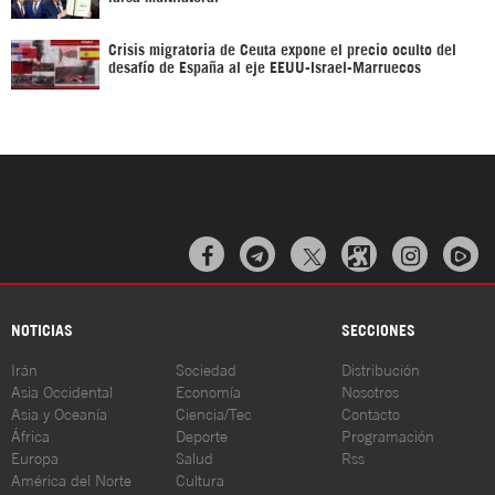
Crisis migratoria de Ceuta expone el precio oculto del
desafío de España al eje EEUU-Israel-Marruecos



NOTICIAS
SECCIONES
Irán
Sociedad
Distribución
Asia Occidental
Economía
Nosotros
Asia y Oceanía
Ciencia/Tec
Contacto
África
Deporte
Programación
Europa
Salud
Rss
América del Norte
Cultura