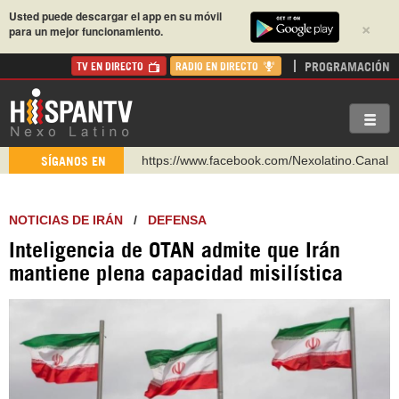
Usted puede descargar el app en su móvil
×
para un mejor funcionamiento.
PROGRAMACIÓN
TV EN DIRECTO
RADIO EN DIRECTO
https://www.facebook.com/Nexolatino.Canal
SÍGANOS EN
https://www.youtube.com/@nexo_latino
http://twitter.com/nexo_latino
NOTICIAS DE IRÁN
/
DEFENSA
https://t.me/hispantvcanal
Inteligencia de OTAN admite que Irán
https://urmedium.com/c/hispantv
mantiene plena capacidad misilística
WhatsApp y Viber: +98 921 79 29 404
Instagram como: hispan_tv