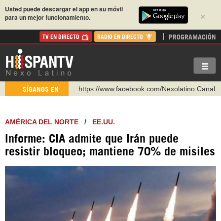
Usted puede descargar el app en su móvil
×
para un mejor funcionamiento.
PROGRAMACIÓN
TV EN DIRECTO
RADIO EN DIRECTO
https://www.facebook.com/Nexolatino.Canal
SÍGANOS EN
https://www.youtube.com/@nexo_latino
http://twitter.com/nexo_latino
AMÉRICA DEL NORTE
/
EE.UU.
https://t.me/hispantvcanal
Informe: CIA admite que Irán puede
https://urmedium.com/c/hispantv
resistir bloqueo; mantiene 70% de misiles
WhatsApp y Viber: +98 921 79 29 404
Instagram como: hispan_tv