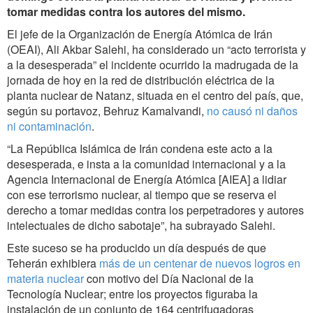
tomar medidas contra los autores del mismo.
El jefe de la Organización de Energía Atómica de Irán
(OEAI), Ali Akbar Salehi, ha considerado un “acto terrorista y
a la desesperada” el incidente ocurrido la madrugada de la
jornada de hoy en la red de distribución eléctrica de la
planta nuclear de Natanz, situada en el centro del país, que,
según su portavoz, Behruz Kamalvandi,
no causó ni daños
ni contaminación
.
“La República Islámica de Irán condena este acto a la
desesperada, e insta a la comunidad internacional y a la
Agencia Internacional de Energía Atómica [AIEA] a lidiar
con ese terrorismo nuclear, al tiempo que se reserva el
derecho a tomar medidas contra los perpetradores y autores
intelectuales de dicho sabotaje”, ha subrayado Salehi.
Este suceso se ha producido un día después de que
Teherán exhibiera
más de un centenar de nuevos logros en
materia nuclear
con motivo del Día Nacional de la
Tecnología Nuclear; entre los proyectos figuraba la
instalación de un conjunto de 164 centrifugadoras