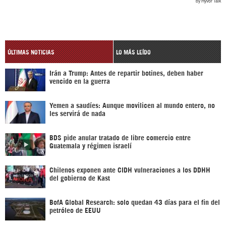
ÚLTIMAS NOTICIAS
LO MÁS LEÍDO
Irán a Trump: Antes de repartir botines, deben haber
vencido en la guerra
Yemen a saudíes: Aunque movilicen al mundo entero, no
les servirá de nada
BDS pide anular tratado de libre comercio entre
Guatemala y régimen israelí
Chilenos exponen ante CIDH vulneraciones a los DDHH
del gobierno de Kast
BofA Global Research: solo quedan 43 días para el fin del
petróleo de EEUU