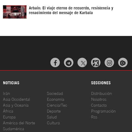
Arbaín: El viaje eterno de recuerdo, resistencia y
renacimiento del mensaje de Karbala



NOTICIAS
SECCIONES
Irán
Sociedad
Distribución
Asia Occidental
Economía
Nosotros
Asia y Oceanía
Ciencia/Tec
Contacto
África
Deporte
Programación
Europa
Salud
Rss
América del Norte
Cultura
Sudamérica