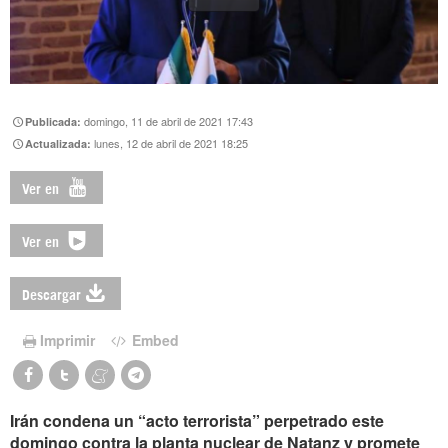
domingo, 11 de abril de 2021 17:43
Publicada:
lunes, 12 de abril de 2021 18:25
Actualizada:
Ver en
Ver en
Descargar
Imprimir
Embed
Irán condena un “acto terrorista” perpetrado este
domingo contra la planta nuclear de Natanz y promete