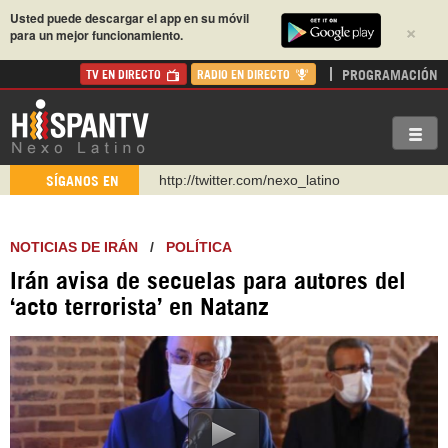
Usted puede descargar el app en su móvil
×
para un mejor funcionamiento.
PROGRAMACIÓN
TV EN DIRECTO
RADIO EN DIRECTO
http://twitter.com/nexo_latino
SÍGANOS EN
https://t.me/hispantvcanal
https://urmedium.com/c/hispantv
NOTICIAS DE IRÁN
/
POLÍTICA
WhatsApp y Viber: +98 921 79 29 404
Irán avisa de secuelas para autores del
Instagram como: hispan_tv
‘acto terrorista’ en Natanz
https://www.facebook.com/Nexolatino.Canal
https://www.youtube.com/@nexo_latino