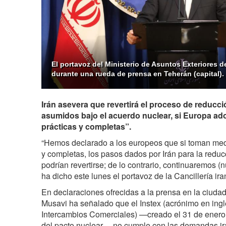
El portavoz del Ministerio de Asuntos Exteriores d
durante una rueda de prensa en Teherán (capital).
Irán asevera que revertirá el proceso de reduc
asumidos bajo el acuerdo nuclear, si Europa a
prácticas y completas”.
“Hemos declarado a los europeos que si toman medi
y completas, los pasos dados por Irán para la red
podrían revertirse; de lo contrario, continuaremos (
ha dicho este lunes el portavoz de la Cancillería i
En declaraciones ofrecidas a la prensa en la ciudad
Musavi ha señalado que el Instex (acrónimo en ing
Intercambios Comerciales) —creado el 31 de enero 
del pacto nuclear— no cumple con las demandas ir