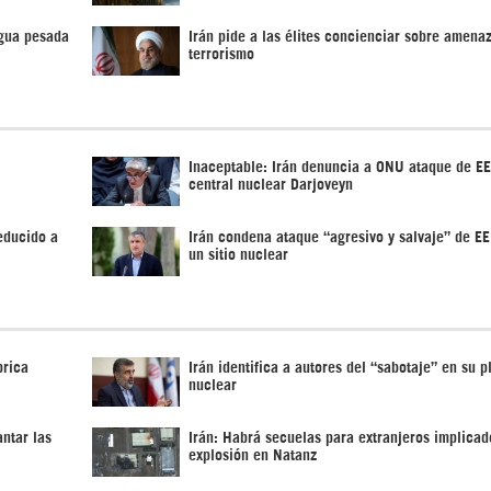
agua pesada
Irán pide a las élites concienciar sobre amena
terrorismo
Inaceptable: Irán denuncia a ONU ataque de E
central nuclear Darjoveyn
educido a
Irán condena ataque “agresivo y salvaje” de E
un sitio nuclear
brica
Irán identifica a autores del “sabotaje” en su p
nuclear
ntar las
Irán: Habrá secuelas para extranjeros implicad
explosión en Natanz