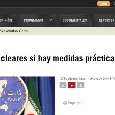
RADIO
OPINIÓN
PROGRAMAS
DOCUMENTALES
REPORTER
/Nexolatino.Canal
@nexo_latino
ino
ucleares si hay medidas práctica
ispantv
1 79 29 404
v
lunes, 1 de julio de 2019 17:
Publicada:
•
A
A
Imprimir