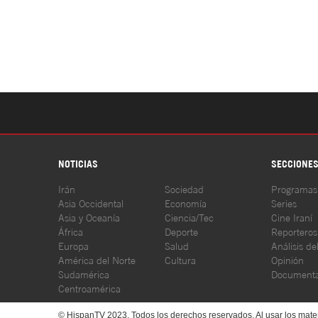
NOTICIAS
SECCIONE
Irán
Sociedad
Programas
Asia Occidental
Economía
Series
Asia y Oceanía
Ciencia/Tec
Cine Iraní
África
Deporte
Reporteros
Europa
Salud
Análisis de
América del Norte
Cultura
Opinión
Sudamérica
Documenta
Centroamérica
© HispanTV 2023. Todos los derechos reservados. Al usar los mater