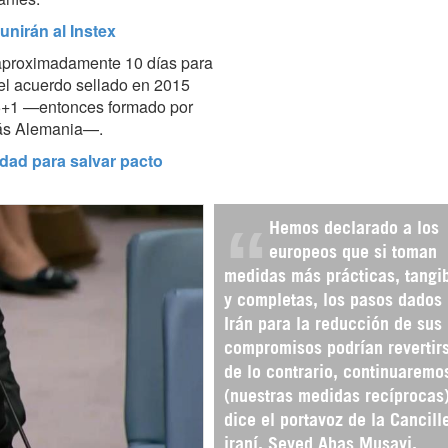
nirán al Instex
aproximadamente 10 días para
 el acuerdo sellado en 2015
o 5+1 —entonces formado por
más Alemania—.
idad para salvar pacto
Hemos declarado a los
europeos que si toman
medidas más prácticas, tangi
y completas, los pasos dados 
Irán para la reducción de sus
compromisos podrían revertir
de lo contrario, continuaremo
(nuestras medidas recíprocas)
dice el portavoz de la Cancill
iraní, Seyed Abas Musavi.