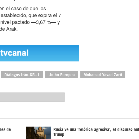
n el caso de que los
stablecido, que expira el 7
el nivel pactado —3,67 %— y
de Arak.
Diálogos Irán-G5+1
Unión Europea
Mohamad Yavad Zarif
nes de
Rusia ve una ‘retórica agresiva’, el discurso ant
Trump