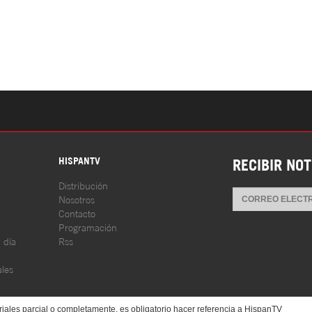
S
HISPANTV
RECIBIR NOT
Distribución
Nosotros
Contacto
Programación
l día
Rss
les
iales parcial o completamente, es obligatorio hacer referencia a HispanTV