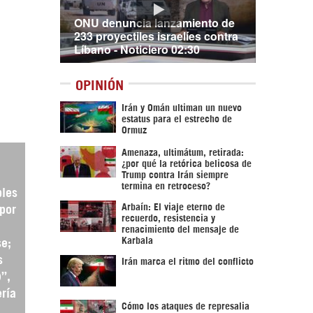
ONU denuncia lanzamiento de
233 proyectiles israelíes contra
Líbano - Noticiero 02:30
OPINIÓN
Irán y Omán ultiman un nuevo
estatus para el estrecho de
Ormuz
Amenaza, ultimátum, retirada:
¿por qué la retórica belicosa de
Trump contra Irán siempre
termina en retroceso?
bles
Arbaín: El viaje eterno de
por
recuerdo, resistencia y
renacimiento del mensaje de
Karbala
se;
s
Irán marca el ritmo del conflicto
”,
ería
Cómo los ataques de represalia