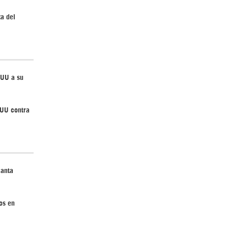
za del
Irán pide “tolerancia cero” ante ataques
contra instalaciones nucleares | Detrás de
la Razón
EUU a su
EUU contra
¿Cómo será el Golfo Pérsico sin EEUU?
lanta
os en