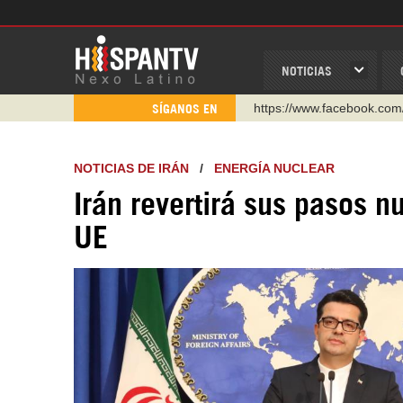
NOTICIAS
https://www.facebook.com
SÍGANOS EN
https://www.youtube.com/
http://twitter.com/nexo_lat
NOTICIAS DE IRÁN
/
ENERGÍA NUCLEAR
https://t.me/hispantvcanal
Irán revertirá sus pasos n
https://urmedium.com/c/h
UE
WhatsApp y Viber: +98 92
Instagram como: hispan_t