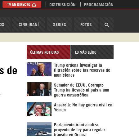
TV EN DIRECTO
DISTRIBUCIÓN
PROGRAMACIÓN
HispanTV
OS
CINE IRANÍ
SERIES
FOTOS
ÚLTIMAS NOTICIAS
LO MÁS LEÍDO
Trump ordena investigar la
s de
filtración sobre las reservas de
municiones
Senador de EEUU: Corrupto
Trump ha llevado al país a una
01
guerra catastrófica
Ansarolá: No hay guerra civil en
Yemen
Parlamento iraní analiza
proyecto de ley para regular
tránsito en Ormuz