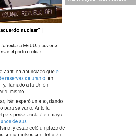
 acuerdo nuclear” |
rarrestar a EE.UU. y advierte
rvar el pacto nuclear.
ad Zarif, ha anunciado que
el
de reservas de uranio
, en
r y, llamado a la Unión
ar el mismo.
ar, Irán esperó un año, dando
o para salvarlo. Ante la
el país persa decidió en mayo
gunos de sus
mismo, y estableció un plazo de
sus compromisos con Teherán.