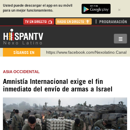
Usted puede descargar el app en su móvil
×
para un mejor funcionamiento.
PROGRAMACIÓN
TV EN DIRECTO
RADIO EN DIRECTO
https://www.facebook.com/Nexolatino.Canal
SÍGANOS EN
https://www.youtube.com/@nexo_latino
http://twitter.com/nexo_latino
ASIA OCCIDENTAL
https://t.me/hispantvcanal
Amnistía Internacional exige el fin
https://urmedium.com/c/hispantv
inmediato del envío de armas a Israel
WhatsApp y Viber: +98 921 79 29 404
Instagram como: hispan_tv