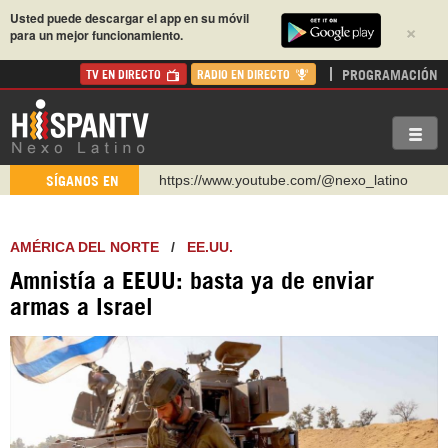
Usted puede descargar el app en su móvil
×
para un mejor funcionamiento.
PROGRAMACIÓN
TV EN DIRECTO
RADIO EN DIRECTO
https://www.youtube.com/@nexo_latino
SÍGANOS EN
http://twitter.com/nexo_latino
https://t.me/hispantvcanal
AMÉRICA DEL NORTE
/
EE.UU.
https://urmedium.com/c/hispantv
Amnistía a EEUU: basta ya de enviar
WhatsApp y Viber: +98 921 79 29 404
armas a Israel
Instagram como: hispan_tv
https://www.facebook.com/Nexolatino.Canal