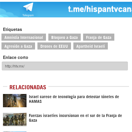
Etiquetas
Amnistía Internacional
Bloqueo a Gaza
Franja de Gaza
Agresión a Gaza
Drones de EEUU
Apartheid Israelí
Enlace corto
RELACIONADAS
Israel carece de tecnología para detectar túneles de
HAMAS
Fuerzas israelíes incursionan en el sur de la Franja de
Gaza