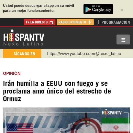
Usted puede descargar el app en su móvil
×
para un mejor funcionamiento.
PROGRAMACIÓN
TV EN DIRECTO
RADIO EN DIRECTO
https://www.youtube.com/@nexo_latino
SÍGANOS EN
http://twitter.com/nexo_latino
https://t.me/hispantvcanal
OPINIÓN
https://urmedium.com/c/hispantv
Irán humilla a EEUU con fuego y se
WhatsApp y Viber: +98 921 79 29 404
proclama amo único del estrecho de
Instagram como: hispan_tv
Ormuz
https://www.facebook.com/Nexolatino.Canal