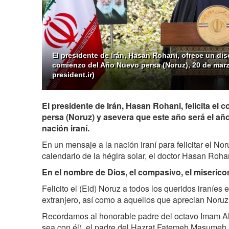
El presidente de Irán, Hasan Rohani, ofrece un di
comienzo del Año Nuevo persa (Noruz), 20 de marz
president.ir)
El presidente de Irán, Hasan Rohani, felicita el
persa (Noruz) y asevera que este año será el año
nación iraní.
En un mensaje a la nación iraní para felicitar el Nor
calendario de la hégira solar, el doctor Hasan Rohan
En el nombre de Dios, el compasivo, el miserico
Felicito el (Eid) Noruz a todos los queridos iraníes e
extranjero, así como a aquellos que aprecian Noruz 
Recordamos al honorable padre del octavo Imam Al
sea con él), el padre del Hazrat Fatemeh Masumeh (l