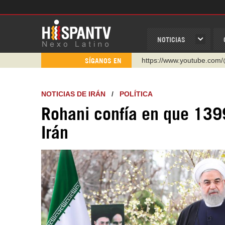
NOTICIAS
https://www.youtube.com/
SÍGANOS EN
http://twitter.com/nexo_lat
https://t.me/hispantvcanal
NOTICIAS DE IRÁN
/
POLÍTICA
https://urmedium.com/c/h
Rohani confía en que 1399
WhatsApp y Viber: +98 92
Irán
Instagram como: hispan_t
https://www.facebook.com