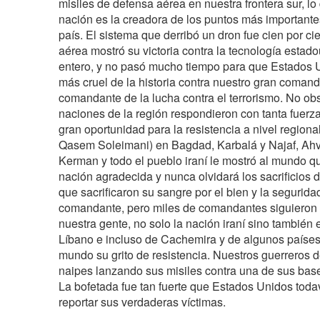
misiles de defensa aérea en nuestra frontera sur, l
nación es la creadora de los puntos más importantes
país. El sistema que derribó un dron fue cien por ci
aérea mostró su victoria contra la tecnología est
entero, y no pasó mucho tiempo para que Estados U
más cruel de la historia contra nuestro gran comand
comandante de la lucha contra el terrorismo. No obs
naciones de la región respondieron con tanta fuerza
gran oportunidad para la resistencia a nivel regiona
Qasem Soleimani) en Bagdad, Karbalá y Najaf, Ah
Kerman y todo el pueblo iraní le mostró al mundo qu
nación agradecida y nunca olvidará los sacrificios 
que sacrificaron su sangre por el bien y la segurida
comandante, pero miles de comandantes siguieron 
nuestra gente, no solo la nación iraní sino también el
Líbano e incluso de Cachemira y de algunos países 
mundo su grito de resistencia. Nuestros guerreros d
naipes lanzando sus misiles contra una de sus bas
La bofetada fue tan fuerte que Estados Unidos toda
reportar sus verdaderas víctimas.