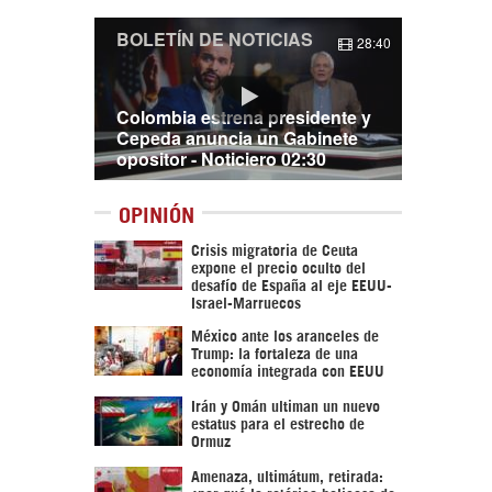
BOLETÍN DE NOTICIAS
28:40
Colombia estrena presidente y
Cepeda anuncia un Gabinete
opositor - Noticiero 02:30
OPINIÓN
Crisis migratoria de Ceuta
expone el precio oculto del
desafío de España al eje EEUU-
Israel-Marruecos
México ante los aranceles de
Trump: la fortaleza de una
economía integrada con EEUU
Irán y Omán ultiman un nuevo
estatus para el estrecho de
Ormuz
Amenaza, ultimátum, retirada: