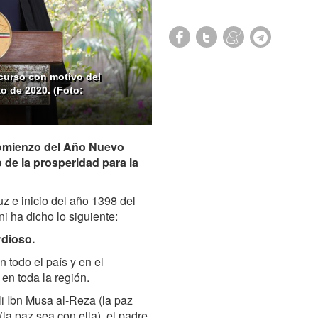
scurso con motivo del
o de 2020. (Foto:
 comienzo del Año Nuevo
 de la prosperidad para la
uz e inicio del año 1398 del
i ha dicho lo siguiente:
rdioso.
n todo el país y en el
en toda la región.
i Ibn Musa al-Reza (la paz
a paz sea con ella), el padre