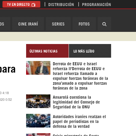
TV EN DIRECTO
DISTRIBUCIÓN
PROGRAMACIÓN
HispanTV
OS
CINE IRANÍ
SERIES
FOTOS
ÚLTIMAS NOTICIAS
LO MÁS LEÍDO
Derrota de EEUU e Israel
para
refuerza ll‘Derrota de EEUU e
Israel refuerza llamado a
expulsar fuerzas foráneas de la
zona’amado a expulsar fuerzas
foráneas de la zona
0 4:18
Ansarolá cuestiona la
020 0:52
legitimidad del Consejo de
Seguridad de la ONU
Autoridades iraníes realzan el
papel de periodistas en la
defensa de la verdad
Crisis migratoria de Ceuta