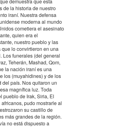
o que demuestra que esta
 de la historia de nuestro
ento iraní. Nuestra defensa
adounidense moderna al mundo
nidos cometiera el asesinato
ante, quien era el
tante, nuestro pueblo y las
 que lo convirtieron en una
l. Los funerales (del general
vaz, Teherán, Mashad, Qom,
e la nación iraní es una
de los (muyahidines) y de los
d del país. Nos quitaron un
esa magnífica luz. Toda
 pueblo de Irak, Siria, El
africanos, pudo mostrarle al
estrozaron su castillo de
es más grandes de la región.
vía no está dispuesto a