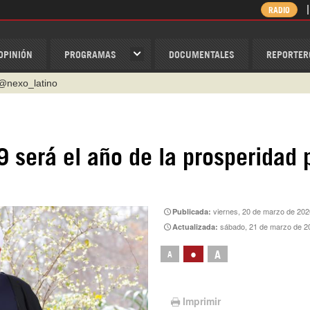
RADIO
OPINIÓN
PROGRAMAS
DOCUMENTALES
REPORTER
@nexo_latino
ino
ispantv
 será el año de la prosperidad 
1 79 29 404
v
/Nexolatino.Canal
viernes, 20 de marzo de 202
Publicada:
sábado, 21 de marzo de 2
Actualizada:
•
A
A
Imprimir