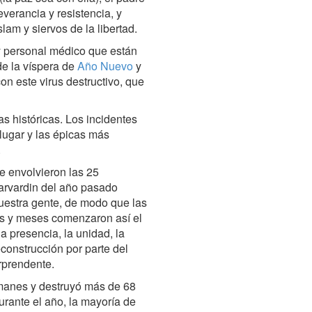
erancia y resistencia, y
slam y siervos de la libertad.
y personal médico que están
e la víspera de
Año Nuevo
y
n este virus destructivo, que
s históricas. Los incidentes
 lugar y las épicas más
.
ue envolvieron las 25
farvardin del año pasado
estra gente, de modo que las
s y meses comenzaron así el
a presencia, la unidad, la
econstrucción por parte del
rprendente.
omanes y destruyó más de 68
urante el año, la mayoría de