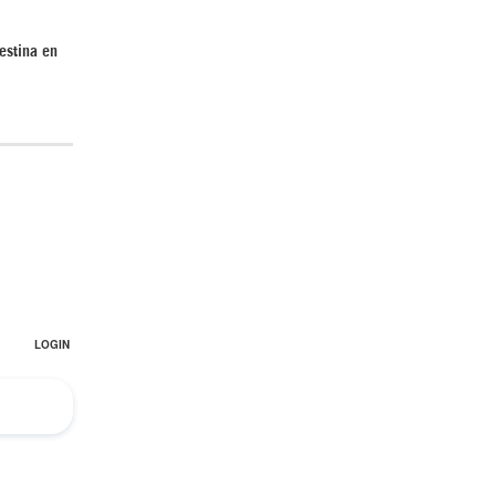
estina en
Irán pide “tolerancia cero” ante ataques
contra instalaciones nucleares | Detrás de
la Razón
“Cobarde crimen de guerra”: Irán denuncia
ataque de EEUU a su hospital infantil |
Detrás de la Razón