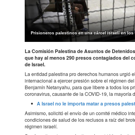
Prisioneros palestinos en una cárcel israelí en los
La Comisión Palestina de Asuntos de Detenido
que hay al menos 290 presos contagiados del co
de Israel.
La entidad palestina pro derechos humanos urgió e
internacional a ejercer presión sobre el régimen del 
Benjamín Netanyahu, para que libere a todos los p
coronavirus, causante de la COVID-19, la mayoría d
A Israel no le importa matar a presos pale
Asimismo, solicitó el envío de un comité médico int
condiciones de salud de los reclusos a raíz del brote
régimen israelí.