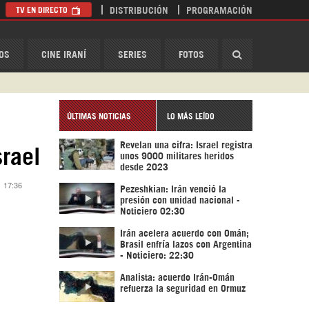
TV EN DIRECTO
DISTRIBUCIÓN
PROGRAMACIÓN
HispanTV
OS
CINE IRANÍ
SERIES
FOTOS
ÚLTIMAS NOTICIAS
LO MÁS LEÍDO
Revelan una cifra: Israel registra
rael
unos 9000 militares heridos
desde 2023
1 17:36
Pezeshkian: Irán venció la
presión con unidad nacional -
Noticiero 02:30
Irán acelera acuerdo con Omán;
Brasil enfría lazos con Argentina
- Noticiero: 22:30
Analista: acuerdo Irán-Omán
refuerza la seguridad en Ormuz