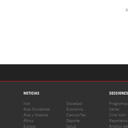
NOTICIAS
SECCIONE
Irán
Sociedad
Programas
Asia Occidental
Economía
Series
Asia y Oceanía
Ciencia/Tec
Cine Iraní
África
Deporte
Reporteros
Europa
Salud
Análisis de