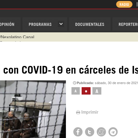
RADIO
OPINIÓN
PROGRAMAS
DOCUMENTALES
REPORTER
@nexo_latino
ino
ispantv
 con COVID-19 en cárceles de Is
1 79 29 404
sábado, 30 de enero de 202
Publicada:
v
•
A
A
/Nexolatino.Canal
Imprimir