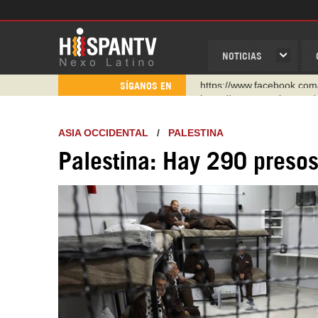
NOTICIAS
https://www.youtube.com/
SÍGANOS EN
http://twitter.com/nexo_lat
https://t.me/hispantvcanal
ASIA OCCIDENTAL
/
PALESTINA
https://urmedium.com/c/h
Palestina: Hay 290 presos
WhatsApp y Viber: +98 92
Instagram como: hispan_t
https://www.facebook.com