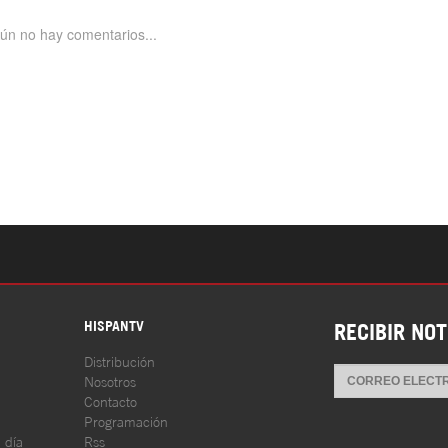
S
HISPANTV
RECIBIR NOT
Distribución
Nosotros
Contacto
Programación
l día
Rss