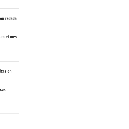
 en redada
 en el mes
El Hombre eterno | Parte 2
izas en
CGRI de Irán asesta duros golpes a EEUU
esos
con ataque simultáneo en Asia Occidental |
Detrás de la Razón