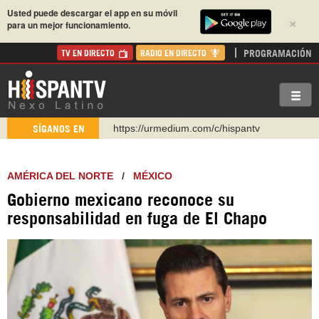
Usted puede descargar el app en su móvil
×
para un mejor funcionamiento.
PROGRAMACIÓN
TV EN DIRECTO
RADIO EN DIRECTO
https://urmedium.com/c/hispantv
SÍGANOS EN
WhatsApp y Viber: +98 921 79 29 404
Instagram como: hispan_tv
AMÉRICA DEL NORTE
/
MÉXICO
https://www.facebook.com/Nexolatino.Canal
Gobierno mexicano reconoce su
https://www.youtube.com/@nexo_latino
responsabilidad en fuga de El Chapo
http://twitter.com/nexo_latino
https://t.me/hispantvcanal