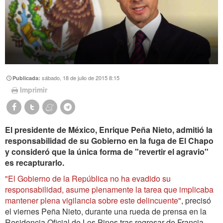
sábado, 18 de julio de 2015 8:15
Publicada:
Imprimir
El presidente de México, Enrique Peña Nieto, admitió la
responsabilidad de su Gobierno en la fuga de El Chapo
y consideró que la única forma de "revertir el agravio"
es recapturarlo.
"El Gobierno de la República no ha evadido su
responsabilidad, asume plenamente la tarea que implicaba
mantener plena vigilancia sobre este delincuente"
, precisó
el viernes Peña Nieto, durante una rueda de prensa en la
Residencia Oficial de Los Pinos tras regresar de Francia.