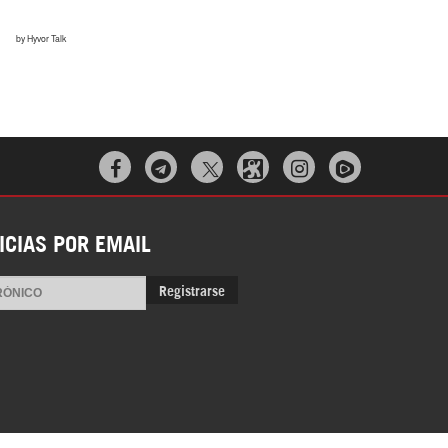
Irán pide “tolerancia cero” ante ataques
contra instalaciones nucleares | Detrás de
la Razón



ICIAS POR EMAIL
Registrarse
“Cobarde crimen de guerra”: Irán denuncia
ataque de EEUU a su hospital infantil |
Detrás de la Razón