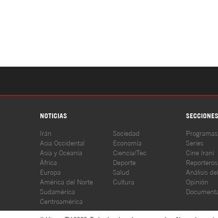
NOTICIAS
SECCIONE
Irán
Sociedad
Programas
Asia Occidental
Economía
Series
Asia y Oceanía
Ciencia/Tec
Cine Iraní
África
Deporte
Reporteros
Europa
Salud
Análisis de
América del Norte
Cultura
Opinión
Sudamérica
Documenta
Centroamérica