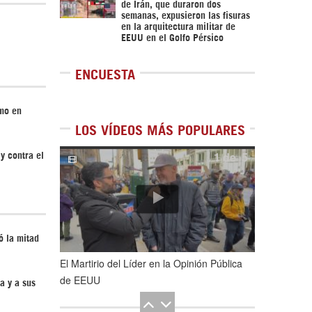
de Irán, que duraron dos
semanas, expusieron las fisuras
en la arquitectura militar de
EEUU en el Golfo Pérsico
ENCUESTA
smo en
LOS VÍDEOS MÁS POPULARES
1
de
5
y contra el
 la mitad
El Martirio del Líder en la Opinión Pública
de EEUU
a y a sus