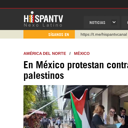
NOTICIAS
https://t.me/hispantvcanal
SÍGANOS EN
https://urmedium.com/c/h
WhatsApp y Viber: +98 92
AMÉRICA DEL NORTE
/
MÉXICO
Instagram como: hispan_t
En México protestan contr
https://www.facebook.com
palestinos
https://www.youtube.com/
http://twitter.com/nexo_lat