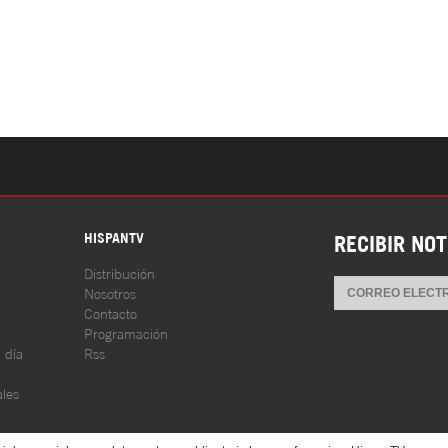
S
HISPANTV
RECIBIR NOT
Distribución
Nosotros
Contacto
Programación
l día
Rss
les