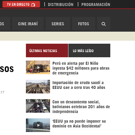
TV EN DIRECTO
DISTRIBUCIÓN
PROGRAMACIÓN
HispanTV
OS
CINE IRANÍ
SERIES
FOTOS
ÚLTIMAS NOTICIAS
LO MÁS LEÍDO
Perú en alerta por El Niño
esos
inyecta $42 millones para obras
de emergencia
Importación de crudo saudí a
EEUU cae a cero tras 40 años
:17
Con un descontento social,
bolivianos celebran 201 años de
independencia
‘EEUU ya no puede imponer su
dominio en Asia Occidental’