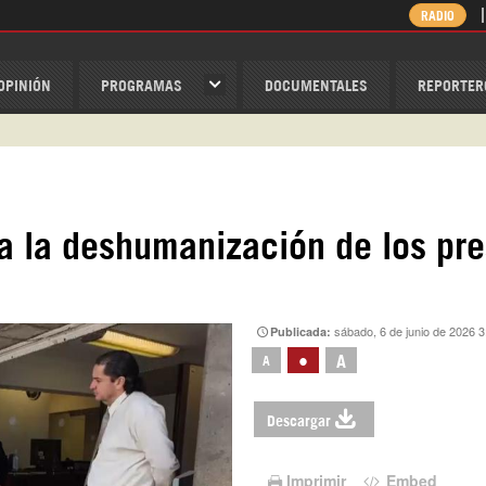
RADIO
OPINIÓN
PROGRAMAS
DOCUMENTALES
REPORTER
ispantv
1 79 29 404
v
a la deshumanización de los pr
/Nexolatino.Canal
@nexo_latino
ino
sábado, 6 de junio de 2026 3
Publicada:
•
A
A
Descargar
Imprimir
Embed