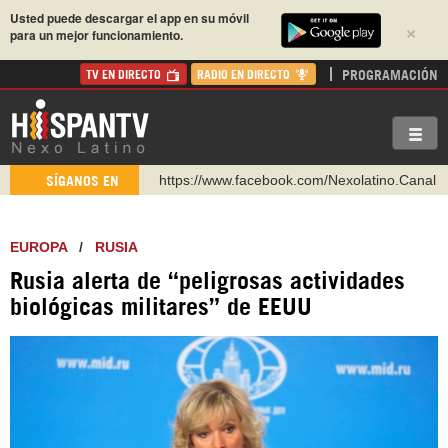
Usted puede descargar el app en su móvil
×
para un mejor funcionamiento.
PROGRAMACIÓN
TV EN DIRECTO
RADIO EN DIRECTO
https://www.facebook.com/Nexolatino.Canal
SÍGANOS EN
https://www.youtube.com/@nexo_latino
http://twitter.com/nexo_latino
EUROPA
/
RUSIA
https://t.me/hispantvcanal
Rusia alerta de “peligrosas actividades
https://urmedium.com/c/hispantv
biológicas militares” de EEUU
WhatsApp y Viber: +98 921 79 29 404
Instagram como: hispan_tv