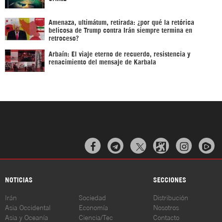
Amenaza, ultimátum, retirada: ¿por qué la retórica
belicosa de Trump contra Irán siempre termina en
retroceso?
Arbaín: El viaje eterno de recuerdo, resistencia y
renacimiento del mensaje de Karbala



NOTICIAS
SECCIONES
Irán
Sociedad
Distribución
Asia Occidental
Economía
Nosotros
Asia y Oceanía
Ciencia/Tec
Contacto