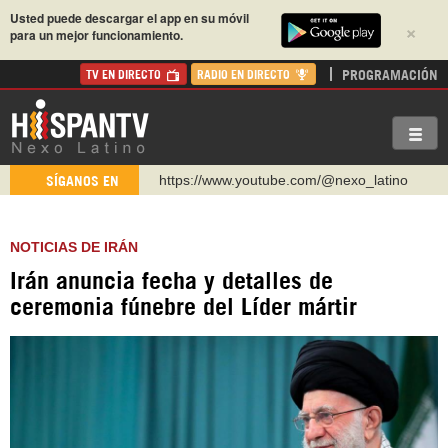
Usted puede descargar el app en su móvil
×
para un mejor funcionamiento.
PROGRAMACIÓN
TV EN DIRECTO
RADIO EN DIRECTO
https://www.youtube.com/@nexo_latino
SÍGANOS EN
http://twitter.com/nexo_latino
https://t.me/hispantvcanal
NOTICIAS DE IRÁN
https://urmedium.com/c/hispantv
Irán anuncia fecha y detalles de
WhatsApp y Viber: +98 921 79 29 404
ceremonia fúnebre del Líder mártir
Instagram como: hispan_tv
https://www.facebook.com/Nexolatino.Canal