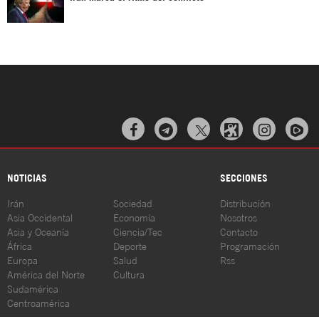



NOTICIAS
SECCIONES
Irán
Sociedad
Distribución
Asia Occidental
Economía
Nosotros
Asia y Oceanía
Ciencia/Tec
Contacto
África
Deporte
Programación
Europa
Salud
Rss
América del Norte
Cultura
Sudamérica
Centroamérica