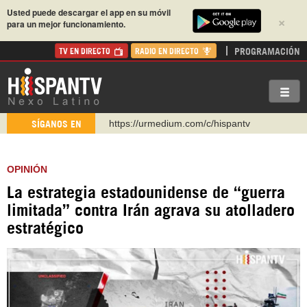
Usted puede descargar el app en su móvil
×
para un mejor funcionamiento.
PROGRAMACIÓN
TV EN DIRECTO
RADIO EN DIRECTO
https://urmedium.com/c/hispantv
SÍGANOS EN
WhatsApp y Viber: +98 921 79 29 404
Instagram como: hispan_tv
OPINIÓN
https://www.facebook.com/Nexolatino.Canal
La estrategia estadounidense de “guerra
https://www.youtube.com/@nexo_latino
limitada” contra Irán agrava su atolladero
http://twitter.com/nexo_latino
estratégico
https://t.me/hispantvcanal