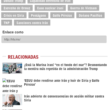
Donald Trump
Capacidad defensiva de Irán
Estrecho de Ormuz
Caso nuclear iraní
Guerra de Vietnam
Crisis en Siria
Pentágono
Golfo Pérsico
Océano Pacífico
TNP
Sanciones contra Irán
Enlace corto
RELACIONADAS
¿Está la Marina iraní “en el fondo del mar”? Desmontando
la mentira más repetida de la administración Trump
‘EEUU debe rendirse ante Irán y huir de Siria y Golfo
Pérsico’
Irán advierte de consecuencias de acción militar contra
Siria