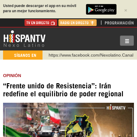
Usted puede descargar el app en su móvil
×
para un mejor funcionamiento.
PROGRAMACIÓN
TV EN DIRECTO
RADIO EN DIRECTO
https://www.youtube.com/@nexo_latino
SÍGANOS EN
http://twitter.com/nexo_latino
https://t.me/hispantvcanal
OPINIÓN
https://urmedium.com/c/hispantv
“Frente unido de Resistencia”: Irán
WhatsApp y Viber: +98 921 79 29 404
redefine el equilibrio de poder regional
Instagram como: hispan_tv
https://www.facebook.com/Nexolatino.Canal