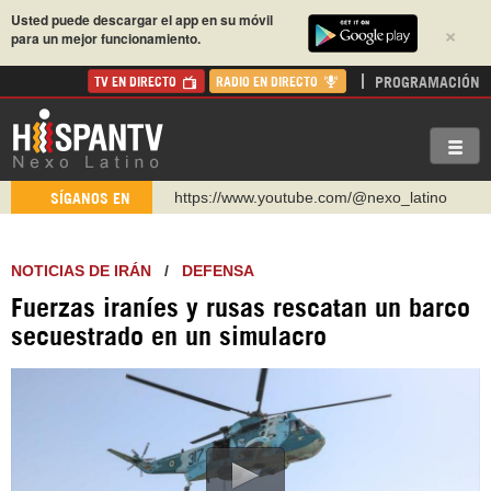
Usted puede descargar el app en su móvil
×
para un mejor funcionamiento.
PROGRAMACIÓN
TV EN DIRECTO
RADIO EN DIRECTO
https://www.youtube.com/@nexo_latino
SÍGANOS EN
http://twitter.com/nexo_latino
https://t.me/hispantvcanal
NOTICIAS DE IRÁN
/
DEFENSA
https://urmedium.com/c/hispantv
Fuerzas iraníes y rusas rescatan un barco
WhatsApp y Viber: +98 921 79 29 404
secuestrado en un simulacro
Instagram como: hispan_tv
https://www.facebook.com/Nexolatino.Canal