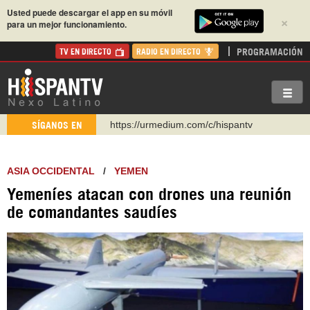
Usted puede descargar el app en su móvil
×
para un mejor funcionamiento.
PROGRAMACIÓN
TV EN DIRECTO
RADIO EN DIRECTO
https://urmedium.com/c/hispantv
SÍGANOS EN
WhatsApp y Viber: +98 921 79 29 404
Instagram como: hispan_tv
ASIA OCCIDENTAL
/
YEMEN
https://www.facebook.com/Nexolatino.Canal
Yemeníes atacan con drones una reunión
https://www.youtube.com/@nexo_latino
de comandantes saudíes
http://twitter.com/nexo_latino
https://t.me/hispantvcanal