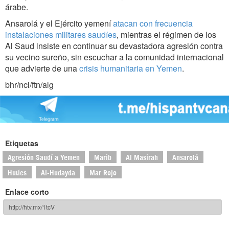
árabe.
Ansarolá y el Ejército yemení
atacan con frecuencia
instalaciones militares saudíes
, mientras el régimen de los
Al Saud insiste en continuar su devastadora agresión contra
su vecino sureño, sin escuchar a la comunidad internacional
que advierte de una
crisis humanitaria en Yemen
.
bhr/ncl/ftn/alg
Etiquetas
Agresión Saudí a Yemen
Marib
Al Masirah
Ansarolá
Hutíes
Al-Hudayda
Mar Rojo
Enlace corto