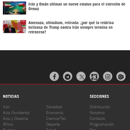
Irán y Omán ultiman un nuevo estatus para el estrecho de
Ormuz
Amenaza, ultimátum, retirada: ¿por qué la retórica
belicosa de Trump contra Irán siempre termina en
retroceso?



NOTICIAS
SECCIONES
Irán
Sociedad
Distribución
Asia Occidental
Economía
Nosotros
Asia y Oceanía
Ciencia/Tec
Contacto
África
Deporte
Programación
Europa
Salud
Rss