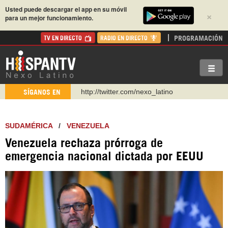
Usted puede descargar el app en su móvil
×
para un mejor funcionamiento.
PROGRAMACIÓN
TV EN DIRECTO
RADIO EN DIRECTO
http://twitter.com/nexo_latino
SÍGANOS EN
https://t.me/hispantvcanal
https://urmedium.com/c/hispantv
SUDAMÉRICA
/
VENEZUELA
WhatsApp y Viber: +98 921 79 29 404
Venezuela rechaza prórroga de
Instagram como: hispan_tv
emergencia nacional dictada por EEUU
https://www.facebook.com/Nexolatino.Canal
https://www.youtube.com/@nexo_latino