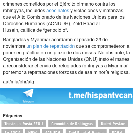
crímenes cometidos por el Ejército birmano contra los
rohingyas, incluidos
asesinatos
y violaciones y matanzas,
que el Alto Comisionado de las Naciones Unidas para los
Derechos Humanos (ACNUDH), Zeid Raad al-
Husein, califica de “genocidio”.
Bangladés y Myanmar acordaron el pasado 23 de
noviembre
un plan de repatriación
que se comprometieron a
poner en práctica en un plazo de dos meses. No obstante, la
Organización de las Naciones Unidas (ONU) instó el martes
a reconsiderar el envío de refugiados rohingyas a Myanmar
por temor a repatriaciones forzosas de esa minoría religiosa.
aaf/mla/bhr/alg
Etiquetas
Tensiones Rusia-EEUU
Genocidio de Rohingyas
Dmitri Peskov
Su-30CV
HRW
ACNUDH
Zeid Raad al-Husein
DDHH