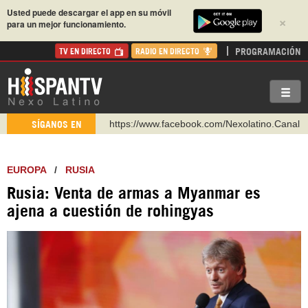
Usted puede descargar el app en su móvil
×
para un mejor funcionamiento.
PROGRAMACIÓN
TV EN DIRECTO
RADIO EN DIRECTO
https://www.facebook.com/Nexolatino.Canal
SÍGANOS EN
https://www.youtube.com/@nexo_latino
http://twitter.com/nexo_latino
EUROPA
/
RUSIA
https://t.me/hispantvcanal
Rusia: Venta de armas a Myanmar es
https://urmedium.com/c/hispantv
ajena a cuestión de rohingyas
WhatsApp y Viber: +98 921 79 29 404
Instagram como: hispan_tv