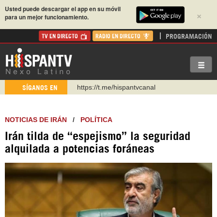
Usted puede descargar el app en su móvil
×
para un mejor funcionamiento.
PROGRAMACIÓN
TV EN DIRECTO
RADIO EN DIRECTO
https://t.me/hispantvcanal
SÍGANOS EN
https://urmedium.com/c/hispantv
WhatsApp y Viber: +98 921 79 29 404
NOTICIAS DE IRÁN
/
POLÍTICA
Instagram como: hispan_tv
Irán tilda de “espejismo” la seguridad
https://www.facebook.com/Nexolatino.Canal
alquilada a potencias foráneas
https://www.youtube.com/@nexo_latino
http://twitter.com/nexo_latino