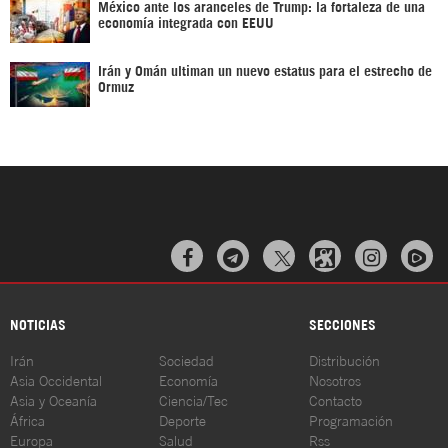
México ante los aranceles de Trump: la fortaleza de una
economía integrada con EEUU
Irán y Omán ultiman un nuevo estatus para el estrecho de
Ormuz



NOTICIAS
SECCIONES
Irán
Sociedad
Distribución
Asia Occidental
Economía
Nosotros
Asia y Oceanía
Ciencia/Tec
Contacto
África
Deporte
Programación
Europa
Salud
Rss