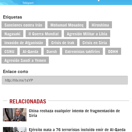
Etiquetas
Sanciones contra Irán
Mohamad Mosadeq
Hiroshima
Nagasaki
II Guerra Mundial
Agresión Militar a Libia
Invasión de Afganistán
Crisis de Irak
Crisis en Siria
CSNU
Al-Qaeda
Daesh
Extremistas takfiríes
DDHH
Agresión Saudí a Yemen
Enlace corto
RELACIONADAS
China rechaza cualquier intento de fragmentación de
Siria
Ejército mata a 76 terroristas incluido emir de Al-Qaeda