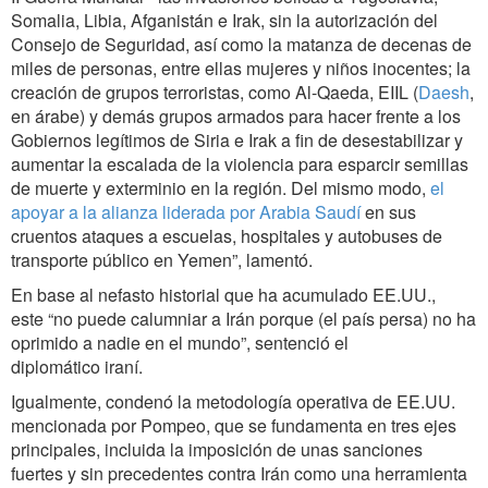
Somalia, Libia, Afganistán e Irak, sin la autorización del
Consejo de Seguridad, así como la matanza de decenas de
miles de personas, entre ellas mujeres y niños inocentes; la
creación de grupos terroristas, como Al-Qaeda, EIIL (
Daesh
,
en árabe) y demás grupos armados para hacer frente a los
Gobiernos legítimos de Siria e Irak a fin de desestabilizar y
aumentar la escalada de la violencia para esparcir semillas
de muerte y exterminio en la región. Del mismo modo,
el
apoyar a la alianza liderada por Arabia Saudí
en sus
cruentos ataques a escuelas, hospitales y autobuses de
transporte público en Yemen”, lamentó.
En base al nefasto historial que ha acumulado EE.UU.,
este “no puede calumniar a Irán porque (el país persa) no ha
oprimido a nadie en el mundo”, sentenció el
diplomático iraní.
Igualmente, condenó la metodología operativa de EE.UU.
mencionada por Pompeo, que se fundamenta en tres ejes
principales, incluida la imposición de unas sanciones
fuertes y sin precedentes contra Irán como una herramienta