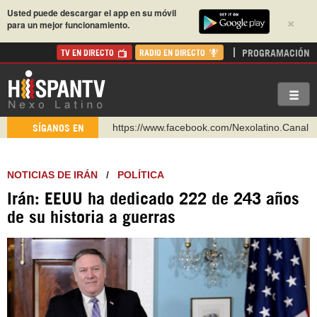
Usted puede descargar el app en su móvil
×
para un mejor funcionamiento.
PROGRAMACIÓN
TV EN DIRECTO
RADIO EN DIRECTO
https://www.facebook.com/Nexolatino.Canal
SÍGANOS EN
https://www.youtube.com/@nexo_latino
http://twitter.com/nexo_latino
NOTICIAS DE IRÁN
/
POLÍTICA
https://t.me/hispantvcanal
Irán: EEUU ha dedicado 222 de 243 años
https://urmedium.com/c/hispantv
de su historia a guerras
WhatsApp y Viber: +98 921 79 29 404
Instagram como: hispan_tv