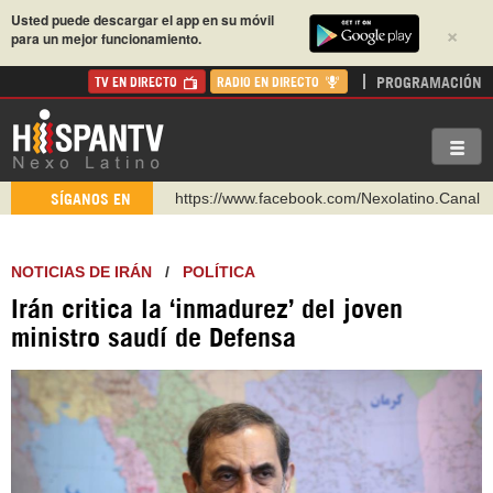
Usted puede descargar el app en su móvil
×
para un mejor funcionamiento.
PROGRAMACIÓN
TV EN DIRECTO
RADIO EN DIRECTO
https://www.facebook.com/Nexolatino.Canal
SÍGANOS EN
https://www.youtube.com/@nexo_latino
http://twitter.com/nexo_latino
NOTICIAS DE IRÁN
/
POLÍTICA
https://t.me/hispantvcanal
Irán critica la ‘inmadurez’ del joven
https://urmedium.com/c/hispantv
ministro saudí de Defensa
WhatsApp y Viber: +98 921 79 29 404
Instagram como: hispan_tv