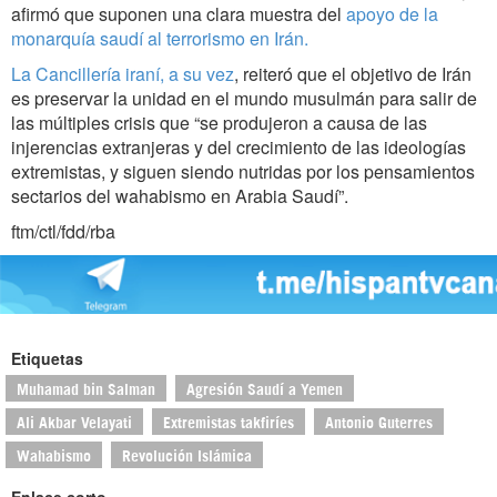
afirmó que suponen una clara muestra del
apoyo de la
monarquía saudí al terrorismo en Irán.
La Cancillería iraní, a su vez
, reiteró que el objetivo de Irán
es preservar la unidad en el mundo musulmán para salir de
las múltiples crisis que “se produjeron a causa de las
injerencias extranjeras y del crecimiento de las ideologías
extremistas, y siguen siendo nutridas por los pensamientos
sectarios del wahabismo en Arabia Saudí”.
ftm/ctl/fdd/rba
Etiquetas
Muhamad bin Salman
Agresión Saudí a Yemen
Ali Akbar Velayati
Extremistas takfiríes
Antonio Guterres
Wahabismo
Revolución Islámica
Enlace corto