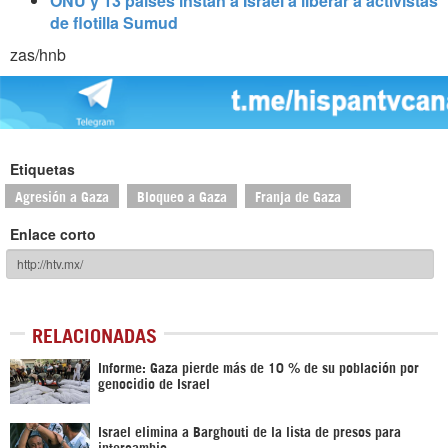
ONU y 13 países instan a Israel a liberar a activistas
de flotilla Sumud
zas/hnb
Etiquetas
Agresión a Gaza
Bloqueo a Gaza
Franja de Gaza
Enlace corto
RELACIONADAS
Informe: Gaza pierde más de 10 % de su población por
genocidio de Israel
Israel elimina a Barghouti de la lista de presos para
intercambio