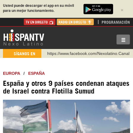
Usted puede descargar el app en su móvil
×
para un mejor funcionamiento.
PROGRAMACIÓN
TV EN DIRECTO
RADIO EN DIRECTO
https://www.facebook.com/Nexolatino.Canal
SÍGANOS EN
https://www.youtube.com/@nexo_latino
http://twitter.com/nexo_latino
EUROPA
/
ESPAÑA
https://t.me/hispantvcanal
España y otros 9 países condenan ataques
https://urmedium.com/c/hispantv
de Israel contra Flotilla Sumud
WhatsApp y Viber: +98 921 79 29 404
Instagram como: hispan_tv