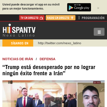
Usted puede descargar el app en su móvil
×
para un mejor funcionamiento.
PROGRAMACIÓN
TV EN DIRECTO
RADIO EN DIRECTO
http://twitter.com/nexo_latino
SÍGANOS EN
https://t.me/hispantvcanal
https://urmedium.com/c/hispantv
NOTICIAS DE IRÁN
/
DEFENSA
WhatsApp y Viber: +98 921 79 29 404
“Trump está desesperado por no lograr
Instagram como: hispan_tv
ningún éxito frente a Irán”
https://www.facebook.com/Nexolatino.Canal
https://www.youtube.com/@nexo_latino