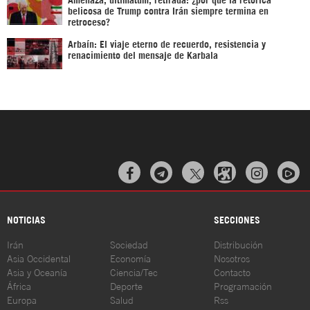
belicosa de Trump contra Irán siempre termina en
retroceso?
Arbaín: El viaje eterno de recuerdo, resistencia y
renacimiento del mensaje de Karbala



NOTICIAS
SECCIONES
Irán
Sociedad
Distribución
Asia Occidental
Economía
Nosotros
Asia y Oceanía
Ciencia/Tec
Contacto
África
Deporte
Programación
Europa
Salud
Rss