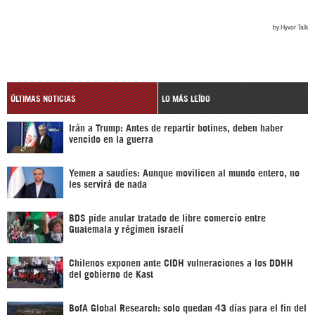
ÚLTIMAS NOTICIAS
LO MÁS LEÍDO
Irán a Trump: Antes de repartir botines, deben haber
vencido en la guerra
Yemen a saudíes: Aunque movilicen al mundo entero, no
les servirá de nada
BDS pide anular tratado de libre comercio entre
Guatemala y régimen israelí
Chilenos exponen ante CIDH vulneraciones a los DDHH
del gobierno de Kast
BofA Global Research: solo quedan 43 días para el fin del