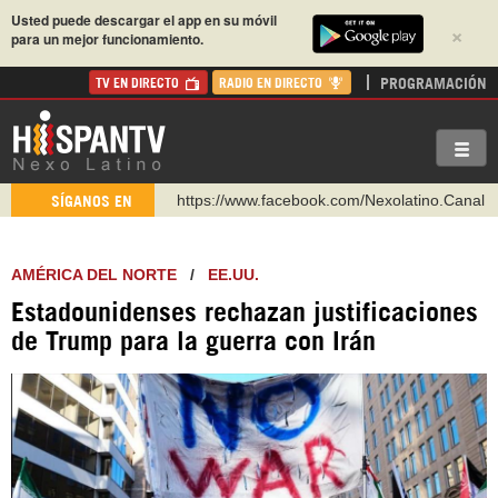
Usted puede descargar el app en su móvil
×
para un mejor funcionamiento.
PROGRAMACIÓN
TV EN DIRECTO
RADIO EN DIRECTO
https://www.youtube.com/@nexo_latino
SÍGANOS EN
http://twitter.com/nexo_latino
https://t.me/hispantvcanal
AMÉRICA DEL NORTE
/
EE.UU.
https://urmedium.com/c/hispantv
Estadounidenses rechazan justificaciones
WhatsApp y Viber: +98 921 79 29 404
de Trump para la guerra con Irán
Instagram como: hispan_tv
https://www.facebook.com/Nexolatino.Canal