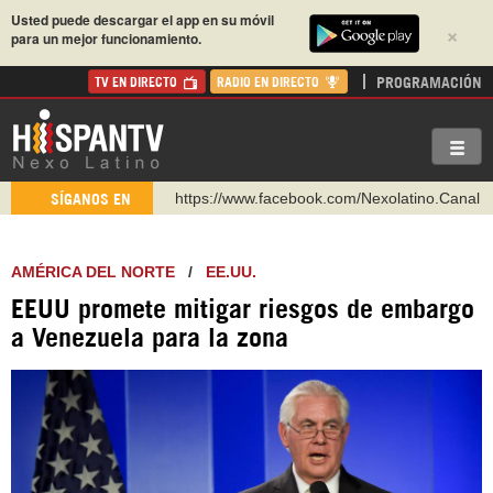
Usted puede descargar el app en su móvil
×
para un mejor funcionamiento.
PROGRAMACIÓN
TV EN DIRECTO
RADIO EN DIRECTO
https://www.facebook.com/Nexolatino.Canal
https://www.youtube.com/@nexo_latino
SÍGANOS EN
http://twitter.com/nexo_latino
https://t.me/hispantvcanal
AMÉRICA DEL NORTE
/
EE.UU.
https://urmedium.com/c/hispantv
EEUU promete mitigar riesgos de embargo
WhatsApp y Viber: +98 921 79 29 404
a Venezuela para la zona
Instagram como: hispan_tv