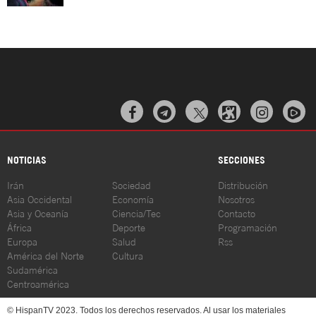



NOTICIAS
SECCIONES
Irán
Sociedad
Distribución
Asia Occidental
Economía
Nosotros
Asia y Oceanía
Ciencia/Tec
Contacto
África
Deporte
Programación
Europa
Salud
Rss
América del Norte
Cultura
Sudamérica
Centroamérica
© HispanTV 2023. Todos los derechos reservados. Al usar los materiales