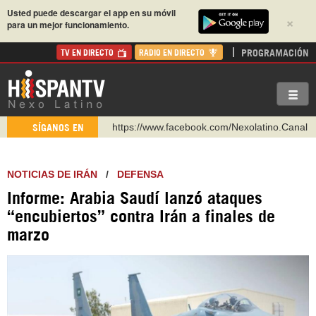
Usted puede descargar el app en su móvil
×
para un mejor funcionamiento.
PROGRAMACIÓN
TV EN DIRECTO
RADIO EN DIRECTO
https://www.facebook.com/Nexolatino.Canal
SÍGANOS EN
https://www.youtube.com/@nexo_latino
http://twitter.com/nexo_latino
NOTICIAS DE IRÁN
/
DEFENSA
https://t.me/hispantvcanal
Informe: Arabia Saudí lanzó ataques
https://urmedium.com/c/hispantv
“encubiertos” contra Irán a finales de
WhatsApp y Viber: +98 921 79 29 404
marzo
Instagram como: hispan_tv