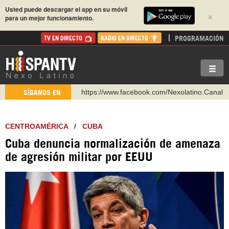
Usted puede descargar el app en su móvil
×
para un mejor funcionamiento.
PROGRAMACIÓN
TV EN DIRECTO
RADIO EN DIRECTO
https://www.facebook.com/Nexolatino.Canal
SÍGANOS EN
https://www.youtube.com/@nexo_latino
http://twitter.com/nexo_latino
CENTROAMÉRICA
/
CUBA
https://t.me/hispantvcanal
Cuba denuncia normalización de amenaza
https://urmedium.com/c/hispantv
de agresión militar por EEUU
WhatsApp y Viber: +98 921 79 29 404
Instagram como: hispan_tv