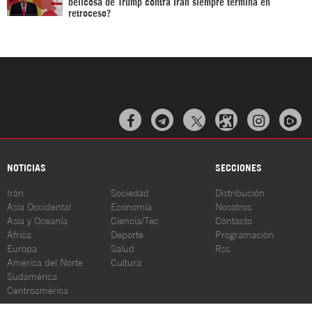
belicosa de Trump contra Irán siempre termina en
retroceso?



NOTICIAS
SECCIONES
Irán
Sociedad
Distribución
Asia Occidental
Economía
Nosotros
Asia y Oceanía
Ciencia/Tec
Contacto
África
Deporte
Programación
Europa
Salud
Rss
América del Norte
Cultura
Sudamérica
Centroamérica