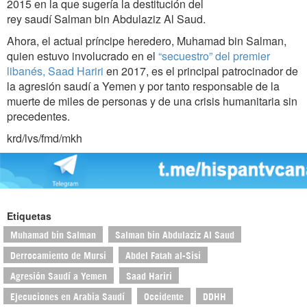
2015 en la que sugería la destitución del
rey saudí Salman bin Abdulaziz Al Saud.
Ahora, el actual príncipe heredero, Muhamad bin Salman,
quien estuvo involucrado en el
“secuestro” del premier
libanés, Saad Hariri
en 2017, es el principal patrocinador de
la agresión saudí a Yemen y por tanto responsable de la
muerte de miles de personas y de una crisis humanitaria sin
precedentes.
krd/lvs/fmd/mkh
Etiquetas
Muhamad bin Salman
Salman bin Abdulaziz Al Saud
Derrocamiento de Mursi
Abdel Fatah al-Sisi
Agresión Saudí a Yemen
Saad Hariri
Ejecuciones en Arabia Saudí
Occidente
DDHH