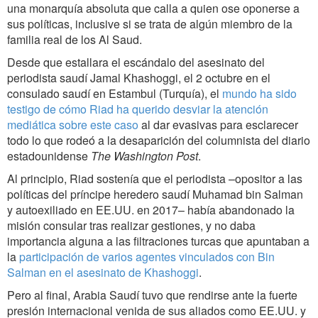
una monarquía absoluta que calla a quien ose oponerse a
sus políticas, inclusive si se trata de algún miembro de la
familia real de los Al Saud.
Desde que estallara el escándalo del asesinato del
periodista saudí Jamal Khashoggi, el 2 octubre en el
consulado saudí en Estambul (Turquía), el
mundo ha sido
testigo de cómo Riad ha querido desviar la atención
mediática sobre este caso
al dar evasivas para esclarecer
todo lo que rodeó a la desaparición del columnista del diario
estadounidense
The Washington Post
.
Al principio, Riad sostenía que el periodista –opositor a las
políticas del príncipe heredero saudí Muhamad bin Salman
y autoexiliado en EE.UU. en 2017– había abandonado la
misión consular tras realizar gestiones, y no daba
importancia alguna a las filtraciones turcas que apuntaban a
la
participación de varios agentes vinculados con Bin
Salman en el asesinato de Khashoggi
.
Pero al final, Arabia Saudí tuvo que rendirse ante la fuerte
presión internacional venida de sus aliados como EE.UU. y