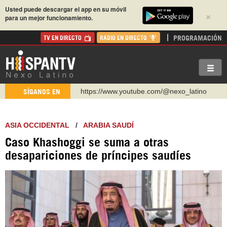
Usted puede descargar el app en su móvil
×
para un mejor funcionamiento.
PROGRAMACIÓN
TV EN DIRECTO
RADIO EN DIRECTO
https://www.youtube.com/@nexo_latino
SÍGANOS EN
http://twitter.com/nexo_latino
https://t.me/hispantvcanal
ASIA OCCIDENTAL
/
ARABIA SAUDÍ
https://urmedium.com/c/hispantv
Caso Khashoggi se suma a otras
WhatsApp y Viber: +98 921 79 29 404
desapariciones de príncipes saudíes
Instagram como: hispan_tv
https://www.facebook.com/Nexolatino.Canal