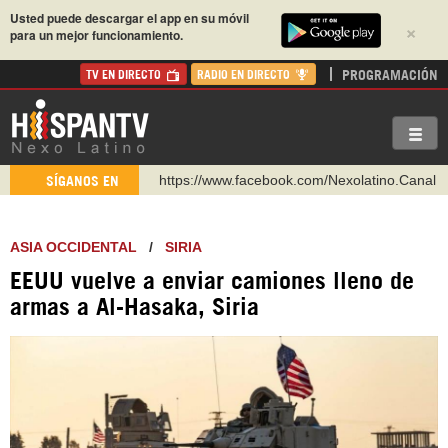
Usted puede descargar el app en su móvil
×
para un mejor funcionamiento.
PROGRAMACIÓN
TV EN DIRECTO
RADIO EN DIRECTO
https://www.facebook.com/Nexolatino.Canal
SÍGANOS EN
https://www.youtube.com/@nexo_latino
http://twitter.com/nexo_latino
ASIA OCCIDENTAL
/
SIRIA
https://t.me/hispantvcanal
EEUU vuelve a enviar camiones lleno de
https://urmedium.com/c/hispantv
armas a Al-Hasaka, Siria
WhatsApp y Viber: +98 921 79 29 404
Instagram como: hispan_tv