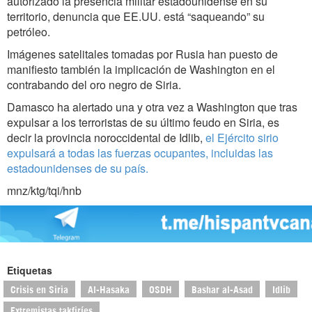
autorizado la presencia militar estadounidense en su
territorio, denuncia que EE.UU. está “saqueando” su
petróleo.
Imágenes satelitales tomadas por Rusia han puesto de
manifiesto también la implicación de Washington en el
contrabando del oro negro de Siria.
Damasco ha alertado una y otra vez a Washington que tras
expulsar a los terroristas de su último feudo en Siria, es
decir la provincia noroccidental de Idlib,
el Ejército sirio
expulsará a todas las fuerzas ocupantes, incluidas las
estadounidenses de su país.
mnz/ktg/tqi/hnb
Etiquetas
Crisis en Siria
Al-Hasaka
OSDH
Bashar al-Asad
Idlib
Extremistas takfiríes