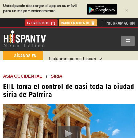
Usted puede descargar el app en su móvil
×
para un mejor funcionamiento.
PROGRAMACIÓN
TV EN DIRECTO
RADIO EN DIRECTO
Instagram como: hispan_tv
SÍGANOS EN
https://www.facebook.com/Nexolatino.Canal
https://www.youtube.com/@nexo_latino
ASIA OCCIDENTAL
/
SIRIA
http://twitter.com/nexo_latino
EIIL toma el control de casi toda la ciudad
https://t.me/hispantvcanal
siria de Palmira
https://urmedium.com/c/hispantv
WhatsApp y Viber: +98 921 79 29 404