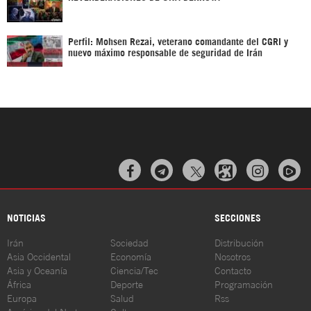
Perfil: Mohsen Rezai, veterano comandante del CGRI y
nuevo máximo responsable de seguridad de Irán



NOTICIAS
SECCIONES
Irán
Sociedad
Distribución
Asia Occidental
Economía
Nosotros
Asia y Oceanía
Ciencia/Tec
Contacto
África
Deporte
Programación
Europa
Salud
Rss