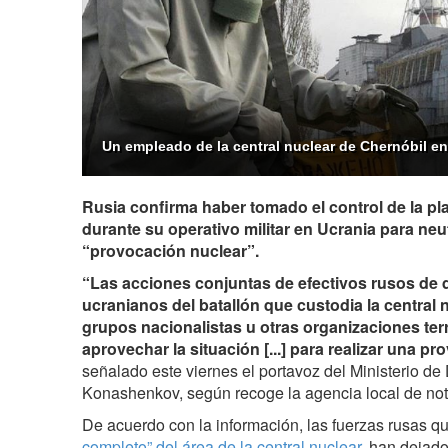
Un empleado de la central nuclear de Chernóbil en
Rusia confirma haber tomado el control de la pl
durante su operativo militar en Ucrania para neut
“provocación nuclear”.
“Las acciones conjuntas de efectivos rusos de
ucranianos del batallón que custodia la central 
grupos nacionalistas u otras organizaciones ter
aprovechar la situación [...] para realizar una p
señalado este viernes el portavoz del Ministerio de
Konashenkov, según recoge la agencia local de not
De acuerdo con la información, las fuerzas rusas q
completo” del área de la central nuclear
, han dejado