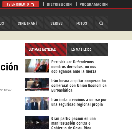
TV EN DIRECTO
DISTRIBUCIÓN
PROGRAMACIÓN
HispanTV
OS
CINE IRANÍ
SERIES
FOTOS
ÚLTIMAS NOTICIAS
LO MÁS LEÍDO
Pezeshkian: Defendemos
ación
nuestros derechos, no nos
doblegamos ante la fuerza
Irán busca ampliar cooperación
comercial con Unión Económica
22 10:47
Euroasiática
Irán insta a vecinos a unirse por
una seguridad regional propia
Gran participación en una
manifestación contra el
Gobierno de Costa Rica