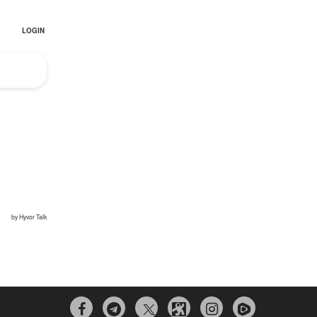


