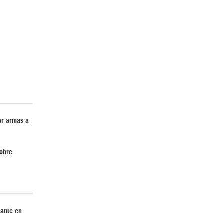
El Hombre eterno | Parte 2
ar armas a
CGRI de Irán asesta duros golpes a EEUU
con ataque simultáneo en Asia Occidental |
sobre
Detrás de la Razón
cante en