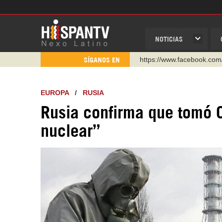
NOTICIAS
https://www.facebook.com
SÍGANOS EN
https://www.youtube.com/
http://twitter.com/nexo_lat
EUROPA
/
RUSIA
https://t.me/hispantvcanal
Rusia confirma que tomó C
https://urmedium.com/c/h
nuclear”
WhatsApp y Viber: +98 92
Instagram como: hispan_t