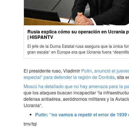
Rusia explica cómo su operación en Ucrania 
| HISPANTV
El jefe de la Duma Estatal rusa asegura que la única f
gran escala” en Europa era que Ucrania fuera “desmilit
El presidente ruso, Vladimir
Putin, anunció el jueve
especial” para defender la región de Donbás
, sita 
Moscú ha detallado que no hay amenaza para la pob
que los ataques buscan incapacitar “la infraestructur
defensa antiaérea, aeródromos militares y la Aviac
Ucrania”.
Putin: “no vamos a repetir el error de 1939
tmv/tqi