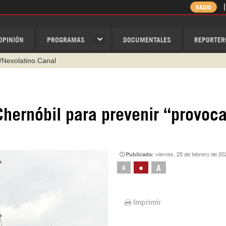
RADIO
OPINIÓN
PROGRAMAS
DOCUMENTALES
REPORTER
/Nexolatino.Canal
@nexo_latino
ino
hernóbil para prevenir “provoc
ispantv
1 79 29 404
v
viernes, 25 de febrero de 20
Publicada:
•
A
A
Imprimir