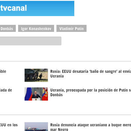
Donbás
Igor Konashenkov
Vladimir Putin
ible
Rusia: EEUU desataría ‘baño de sangre’ al envi
Ucrania
lada de
Ucrania, preocupada por la posición de Putin 
Donbás
EUU en los
Rusia denuncia ataque ucraniano a buque mer
mar Negro