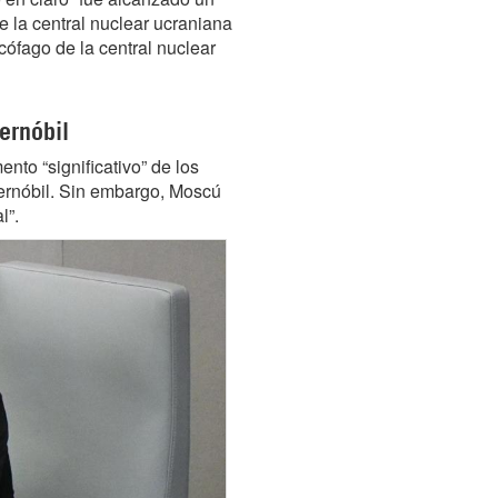
e la central nuclear ucraniana
cófago de la central nuclear
ernóbil
to “significativo” de los
hernóbil. Sin embargo, Moscú
l”.