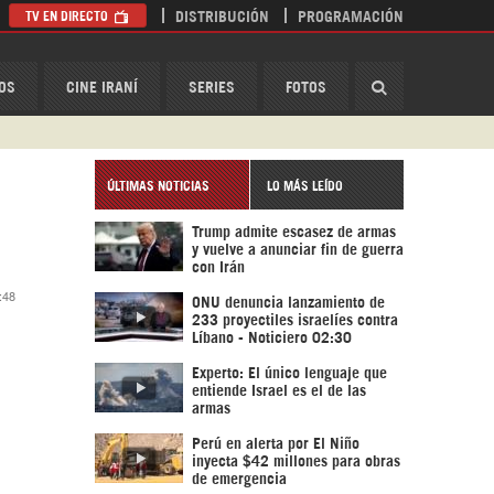
TV EN DIRECTO
DISTRIBUCIÓN
PROGRAMACIÓN
HispanTV
OS
CINE IRANÍ
SERIES
FOTOS
ÚLTIMAS NOTICIAS
LO MÁS LEÍDO
Trump admite escasez de armas
y vuelve a anunciar fin de guerra
con Irán
:48
ONU denuncia lanzamiento de
233 proyectiles israelíes contra
Líbano - Noticiero 02:30
Experto: El único lenguaje que
entiende Israel es el de las
armas
Perú en alerta por El Niño
inyecta $42 millones para obras
de emergencia