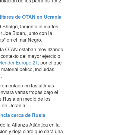
olación de los párrafos 1 y 2
litares de OTAN en Ucrania
i Shoigú, lamentó el martes
r Joe Biden, junto con la
as” en el mar Negro.
la OTAN estaban movilizando
 contexto del mayor ejercicio
fender Europe 21
, por el que
material bélico, incluidas
.
crementado en las últimas
iara varias tropas bajo el
e Rusia en medio de los
e de Ucrania.
encia cerca de Rusia
e la Alianza Atlántica en la
ción y deja claro que dará una