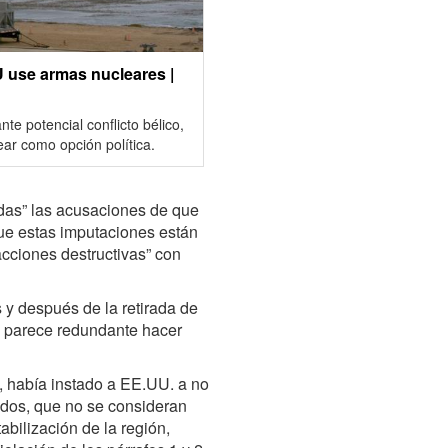
U use armas nucleares |
e potencial conflicto bélico,
ar como opción política.
adas” las acusaciones de que
que estas imputaciones están
acciones destructivas” con
 y después de la retirada de
s parece redundante hacer
v, había instado a EE.UU. a no
iados, que no se consideran
abilización de la región,