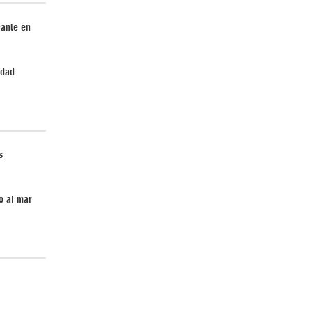
cante en
edad
s
o al mar