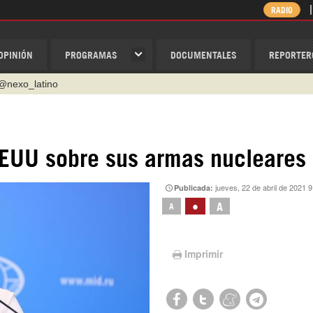
RADIO
OPINIÓN
PROGRAMAS
DOCUMENTALES
REPORTER
@nexo_latino
ino
ispantv
 EEUU sobre sus armas nucleares
1 79 29 404
jueves, 22 de abril de 2021 9
Publicada:
v
•
A
A
/Nexolatino.Canal
Imprimir