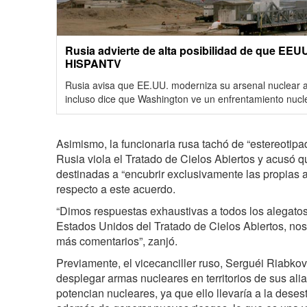
Rusia advierte de alta posibilidad de que EEU
HISPANTV
Rusia avisa que EE.UU. moderniza su arsenal nuclear ant
incluso dice que Washington ve un enfrentamiento nucle
Asimismo, la funcionaria rusa tachó de “estereotip
Rusia viola el Tratado de Cielos Abiertos y acusó 
destinadas a “encubrir exclusivamente las propias 
respecto a este acuerdo.
“Dimos respuestas exhaustivas a todos los alegatos
Estados Unidos del Tratado de Cielos Abiertos, no
más comentarios”, zanjó.
Previamente, el vicecanciller ruso, Serguéi Riabko
desplegar armas nucleares en territorios de sus al
potencian nucleares, ya que ello llevaría a la desest