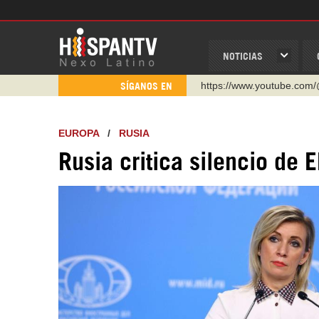
NOTICIAS
https://www.youtube.com/
SÍGANOS EN
http://twitter.com/nexo_lat
https://t.me/hispantvcanal
EUROPA
/
RUSIA
https://urmedium.com/c/h
Rusia critica silencio de
WhatsApp y Viber: +98 92
Instagram como: hispan_t
https://www.facebook.com