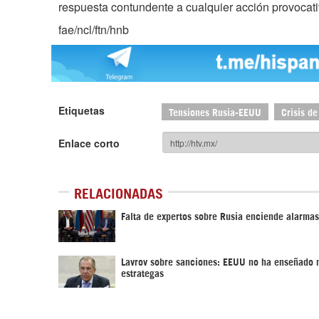
respuesta contundente a cualquier acción provocati
fae/ncl/ftn/hnb
Etiquetas
Tensiones Rusia-EEUU
Crisis d
Enlace corto
RELACIONADAS
Falta de expertos sobre Rusia enciende alarma
Lavrov sobre sanciones: EEUU no ha enseñado 
estrategas