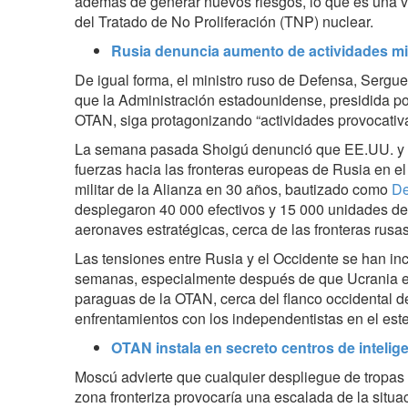
además de generar nuevos riesgos, lo que es una vi
del Tratado de No Proliferación (TNP) nuclear.
Rusia denuncia aumento de actividades mi
De igual forma, el ministro ruso de Defensa, Sergue
que la Administración estadounidense, presidida po
OTAN, siga protagonizando “actividades provocativ
La semana pasada Shoigú denunció que EE.UU. y 
fuerzas hacia las fronteras europeas de Rusia en el
militar de la Alianza en 30 años, bautizado como
De
desplegaron 40 000 efectivos y 15 000 unidades de 
aeronaves estratégicas, cerca de las fronteras rusas
Las tensiones entre Rusia y el Occidente se han in
semanas, especialmente después de que Ucrania env
paraguas de la OTAN, cerca del flanco occidental d
enfrentamientos con los independentistas en el est
OTAN instala en secreto centros de intelig
Moscú advierte que cualquier despliegue de tropas d
zona fronteriza provocaría una escalada de la situa