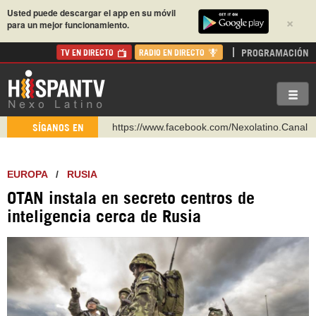
Usted puede descargar el app en su móvil
×
para un mejor funcionamiento.
PROGRAMACIÓN
TV EN DIRECTO
RADIO EN DIRECTO
https://www.facebook.com/Nexolatino.Canal
SÍGANOS EN
https://www.youtube.com/@nexo_latino
http://twitter.com/nexo_latino
EUROPA
/
RUSIA
https://t.me/hispantvcanal
OTAN instala en secreto centros de
https://urmedium.com/c/hispantv
inteligencia cerca de Rusia
WhatsApp y Viber: +98 921 79 29 404
Instagram como: hispan_tv