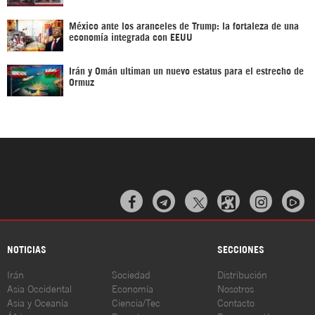
México ante los aranceles de Trump: la fortaleza de una
economía integrada con EEUU
Irán y Omán ultiman un nuevo estatus para el estrecho de
Ormuz



NOTICIAS
SECCIONES
Irán
Sociedad
Distribución
Asia Occidental
Economía
Nosotros
Asia y Oceanía
Ciencia/Tec
Contacto