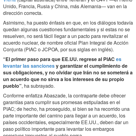
Unido, Francia, Rusia y China, más Alemania— van en la
dirección correcta.
Asimismo, ha puesto énfasis en que, en los diálogos todavía
quedan algunas cuestiones fundamentales y si estas no se
resuelven, no será fácil llegar a un pacto para revitalizar el
acuerdo nuclear, de nombre oficial Plan Integral de Acción
Conjunta (PIAC o JCPOA, por sus siglas en inglés).
“El primer paso para que EE.UU. regrese al PIAC
es
levantar las sanciones
y garantizar el cumplimiento de
sus obligaciones, y no olvidar que Irán no se someterá a
un acuerdo que no sirva a los intereses de su propio
pueblo”
, ha subrayado.
Conforme enfatiza Abaszade, la contraparte debe ofrecer
garantías para cumplir sus promesas estipuladas en el
PIAC; de hecho, ha proseguido, si bien se ha recorrido una
parte importante del camino para llegar a un acuerdo, los
países occidentales, especialmente EE.UU., deben dar un
paso político importante para levantar los embargos
opresivos impuestos al pueblo persa.