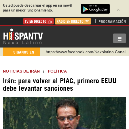
Usted puede descargar el app en su móvil
×
para un mejor funcionamiento.
PROGRAMACIÓN
TV EN DIRECTO
RADIO EN DIRECTO
https://www.facebook.com/Nexolatino.Canal
SÍGANOS EN
https://www.youtube.com/@nexo_latino
http://twitter.com/nexo_latino
NOTICIAS DE IRÁN
/
POLÍTICA
https://t.me/hispantvcanal
Irán: para volver al PIAC, primero EEUU
https://urmedium.com/c/hispantv
debe levantar sanciones
WhatsApp y Viber: +98 921 79 29 404
Instagram como: hispan_tv